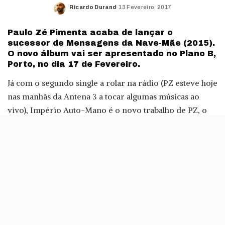
Ricardo Durand
13 Fevereiro, 2017
Posted
by
Paulo Zé Pimenta acaba de lançar o
sucessor de Mensagens da Nave-Mãe (2015).
O novo álbum vai ser apresentado no Plano B,
Porto, no dia 17 de Fevereiro.
Já com o segundo single a rolar na rádio (PZ esteve hoje
nas manhãs da Antena 3 a tocar algumas músicas ao
vivo), Império Auto-Mano é o novo trabalho de PZ, o
responsável por Cara de Chewbacca.
O disco, editado pela
Meifumado
, chegou às lojas
digitais hoje e, no iTunes, pode ser comprado por 9,99
euros; cada uma das 13 músicas que compõem este
novo trabalho de PZ tem um preço de 99 cêntimos. O
disco chega, depois, às lojas físicas na próxima semana.