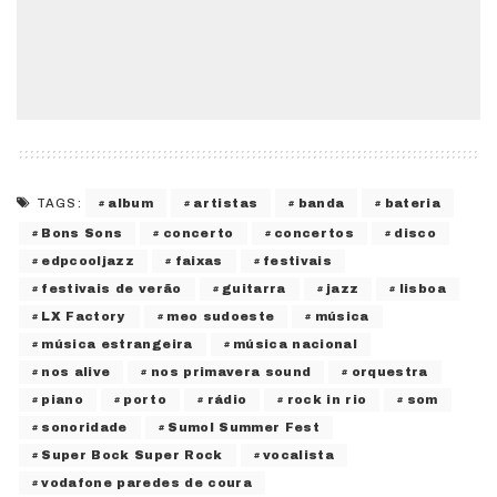
album
artistas
banda
bateria
TAGS:
Bons Sons
concerto
concertos
disco
edpcooljazz
faixas
festivais
festivais de verão
guitarra
jazz
lisboa
LX Factory
meo sudoeste
música
música estrangeira
música nacional
nos alive
nos primavera sound
orquestra
piano
porto
rádio
rock in rio
som
sonoridade
Sumol Summer Fest
Super Bock Super Rock
vocalista
vodafone paredes de coura