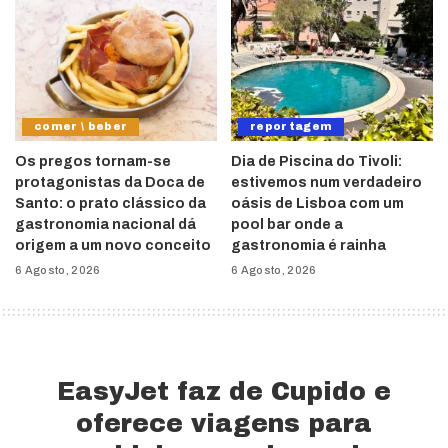
comer \ beber
reportagem
Os pregos tornam-se
Dia de Piscina do Tivoli:
protagonistas da Doca de
estivemos num verdadeiro
Santo: o prato clássico da
oásis de Lisboa com um
gastronomia nacional dá
pool bar onde a
origem a um novo conceito
gastronomia é rainha
6 Agosto, 2026
6 Agosto, 2026
EasyJet faz de Cupido e
oferece viagens para