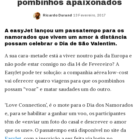
pombinhos apaixonados
Ricardo Durand
13 Fevereiro, 2017
Posted
by
A easyJet lançou um passatempo para os
namorados que vivem um amor à distância
possam celebrar o Dia de São Valentim.
A sua cara-metade está a viver noutro país da Europa e
não pode estar consigo no dia 14 de Fevereiro? A
EasyJet pode ter solução: a companhia aérea low-cost
vai oferecer quatro viagens para que os pombinhos
possam “voar” e matar saudades um do outro.
‘Love Connection’, é o mote para o Dia dos Namorados
e, para se habilitar a ganhar um voo, os participantes
têm de «enviar um foto do casal e descrever o amor
que os une». O passatempo está disponível no site da
EasyJet
, com a inscrição a ser feita via login no