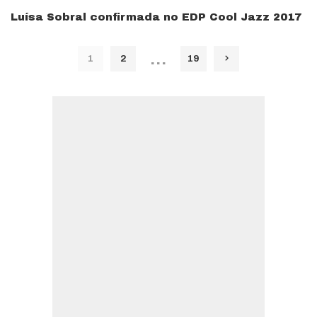
Luísa Sobral confirmada no EDP Cool Jazz 2017
…
1
2
19