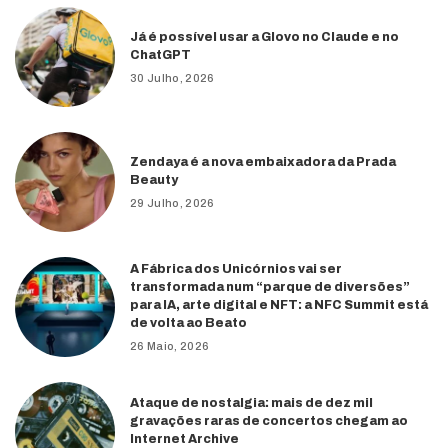
Já é possível usar a Glovo no Claude e no
ChatGPT
30 Julho, 2026
Zendaya é a nova embaixadora da Prada
Beauty
29 Julho, 2026
A Fábrica dos Unicórnios vai ser
transformada num “parque de diversões”
para IA, arte digital e NFT: a NFC Summit está
de volta ao Beato
26 Maio, 2026
Ataque de nostalgia: mais de dez mil
gravações raras de concertos chegam ao
Internet Archive