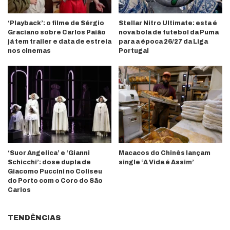
‘Playback’: o filme de Sérgio
Stellar Nitro Ultimate: esta é
Graciano sobre Carlos Paião
nova bola de futebol da Puma
já tem trailer e data de estreia
para a época 26/27 da Liga
nos cinemas
Portugal
‘Suor Angelica’ e ‘Gianni
Macacos do Chinês lançam
Schicchi’: dose dupla de
single ‘A Vida é Assim’
Giacomo Puccini no Coliseu
do Porto com o Coro do São
Carlos
TENDÊNCIAS