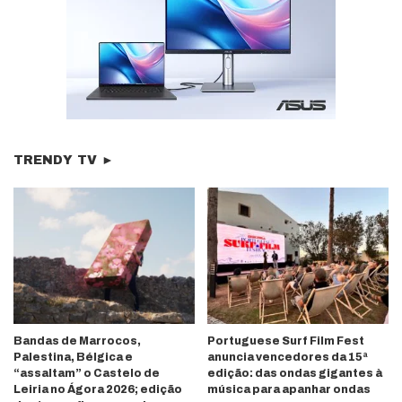
TRENDY TV ►
Bandas de Marrocos,
Portuguese Surf Film Fest
Palestina, Bélgica e
anuncia vencedores da 15ª
“assaltam” o Castelo de
edição: das ondas gigantes à
Leiria no Ágora 2026; edição
música para apanhar ondas