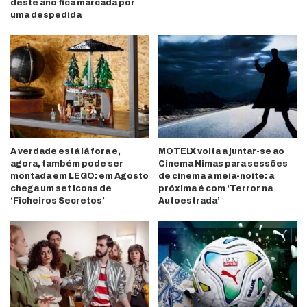
deste ano fica marcada por
uma despedida
A verdade está lá fora e,
MOTELX volta a juntar-se ao
agora, também pode ser
Cinema Nimas para sessões
montada em LEGO: em Agosto
de cinema à meia-noite: a
chega um set Icons de
próxima é com ‘Terror na
‘Ficheiros Secretos’
Autoestrada’