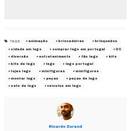
animação
brincadeiras
brinquedos
TAGS:
cidade em lego
comprar lego em portugal
DC
diversão
entretenimento
fãs lego
kits
kits de lego
lego
lego portugal
lojas lego
minifiguras
minifigures
montar lego
peças
peças de lego
sets de lego
veículos em lego
Ricardo Durand