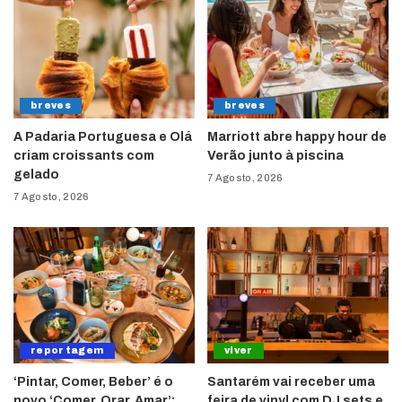
breves
breves
A Padaria Portuguesa e Olá
Marriott abre happy hour de
criam croissants com
Verão junto à piscina
gelado
7 Agosto, 2026
7 Agosto, 2026
reportagem
viver
‘Pintar, Comer, Beber’ é o
Santarém vai receber uma
novo ‘Comer, Orar, Amar’:
feira de vinyl com DJ sets e