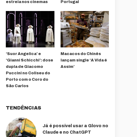
estreia nos cinemas
Portugal
‘Suor Angelica’ e
Macacos do Chinês
‘Gianni Schicchi’: dose
lançam single ‘A Vida é
dupla de Giacomo
Assim’
Puccini no Coliseu do
Porto com o Coro do
São Carlos
TENDÊNCIAS
Já é possível usar a Glovo no
Claude e no ChatGPT