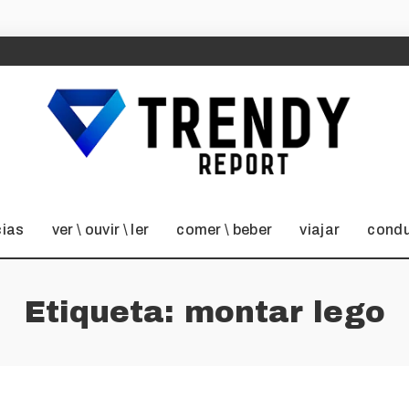
cias
ver \ ouvir \ ler
comer \ beber
viajar
condu
Etiqueta:
montar lego