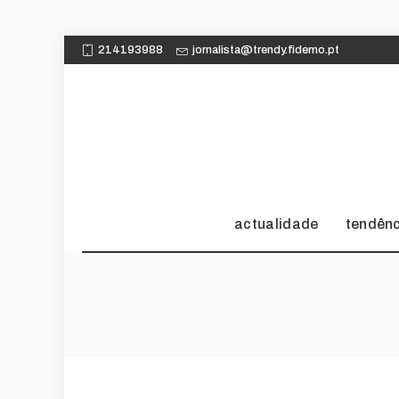
214193988
jornalista@trendy.fidemo.pt
actualidade
tendên