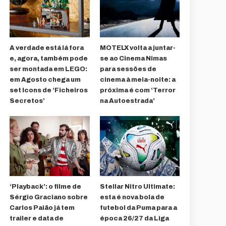
A verdade está lá fora
MOTELX volta a juntar-
e, agora, também pode
se ao Cinema Nimas
ser montada em LEGO:
para sessões de
em Agosto chega um
cinema à meia-noite: a
set Icons de ‘Ficheiros
próxima é com ‘Terror
Secretos’
na Autoestrada’
‘Playback’: o filme de
Stellar Nitro Ultimate:
Sérgio Graciano sobre
esta é nova bola de
Carlos Paião já tem
futebol da Puma para a
trailer e data de
época 26/27 da Liga