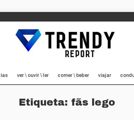
cias
ver \ ouvir \ ler
comer \ beber
viajar
condu
Etiqueta:
fãs lego