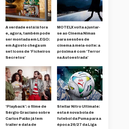
A verdade está lá fora
MOTELX volta a juntar-
e, agora, também pode
se ao Cinema Nimas
ser montada em LEGO:
para sessões de
em Agosto chega um
cinema à meia-noite: a
set Icons de ‘Ficheiros
próxima é com ‘Terror
Secretos’
na Autoestrada’
‘Playback’: o filme de
Stellar Nitro Ultimate:
Sérgio Graciano sobre
esta é nova bola de
Carlos Paião já tem
futebol da Puma para a
trailer e data de
época 26/27 da Liga