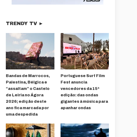
TRENDY TV ►
Bandas de Marrocos,
Portuguese Surf Film
Palestina, Bélgica e
Fest anuncia
“assaltam” o Castelo
vencedores da 15ª
de Leiria no Ágora
edição: das ondas
2026; edição deste
gigantes à música para
ano fica marcada por
apanhar ondas
uma despedida