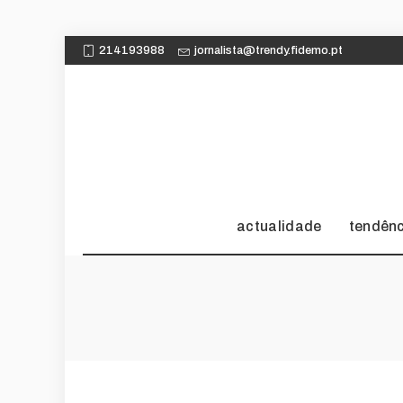
214193988
jornalista@trendy.fidemo.pt
actualidade
tendên