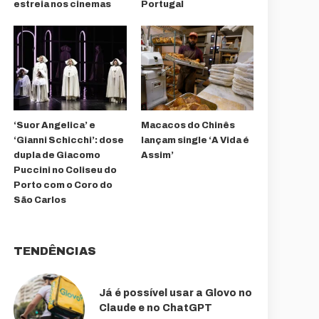
estreia nos cinemas
Portugal
‘Suor Angelica’ e
Macacos do Chinês
‘Gianni Schicchi’: dose
lançam single ‘A Vida é
dupla de Giacomo
Assim’
Puccini no Coliseu do
Porto com o Coro do
São Carlos
TENDÊNCIAS
Já é possível usar a Glovo no
Claude e no ChatGPT