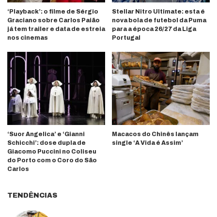
‘Playback’: o filme de Sérgio
Stellar Nitro Ultimate: esta é
Graciano sobre Carlos Paião
nova bola de futebol da Puma
já tem trailer e data de estreia
para a época 26/27 da Liga
nos cinemas
Portugal
‘Suor Angelica’ e ‘Gianni
Macacos do Chinês lançam
Schicchi’: dose dupla de
single ‘A Vida é Assim’
Giacomo Puccini no Coliseu
do Porto com o Coro do São
Carlos
TENDÊNCIAS