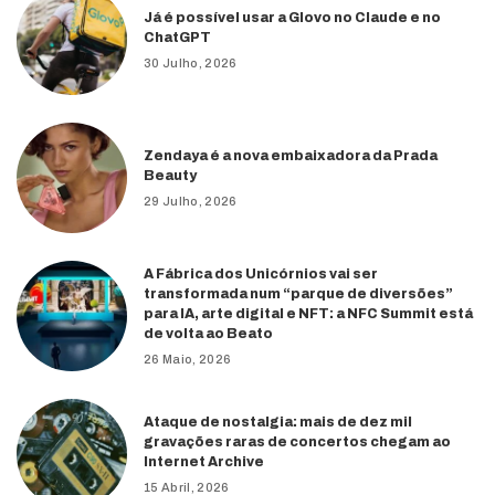
Já é possível usar a Glovo no Claude e no
ChatGPT
30 Julho, 2026
Zendaya é a nova embaixadora da Prada
Beauty
29 Julho, 2026
A Fábrica dos Unicórnios vai ser
transformada num “parque de diversões”
para IA, arte digital e NFT: a NFC Summit está
de volta ao Beato
26 Maio, 2026
Ataque de nostalgia: mais de dez mil
gravações raras de concertos chegam ao
Internet Archive
15 Abril, 2026