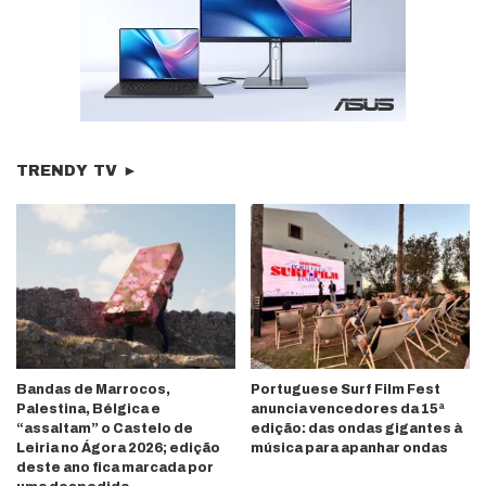
TRENDY TV ►
Bandas de Marrocos,
Portuguese Surf Film Fest
Palestina, Bélgica e
anuncia vencedores da 15ª
“assaltam” o Castelo de
edição: das ondas gigantes à
Leiria no Ágora 2026; edição
música para apanhar ondas
deste ano fica marcada por