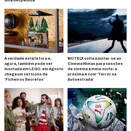
uma despedida
A verdade está lá fora e,
MOTELX volta a juntar-se ao
agora, também pode ser
Cinema Nimas para sessões
montada em LEGO: em Agosto
de cinema à meia-noite: a
chega um set Icons de
próxima é com ‘Terror na
‘Ficheiros Secretos’
Autoestrada’