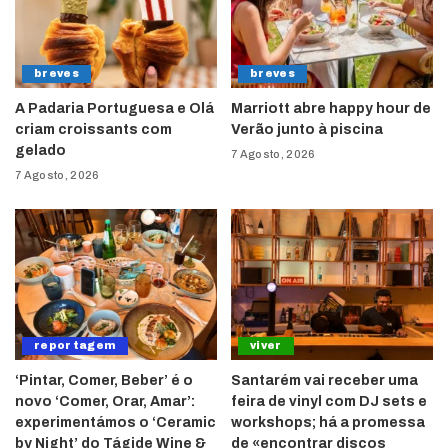
breves
breves
A Padaria Portuguesa e Olá
Marriott abre happy hour de
criam croissants com
Verão junto à piscina
gelado
7 Agosto, 2026
7 Agosto, 2026
reportagem
viver
‘Pintar, Comer, Beber’ é o
Santarém vai receber uma
novo ‘Comer, Orar, Amar’:
feira de vinyl com DJ sets e
experimentámos o ‘Ceramic
workshops; há a promessa
by Night’ do Tágide Wine &
de «encontrar discos