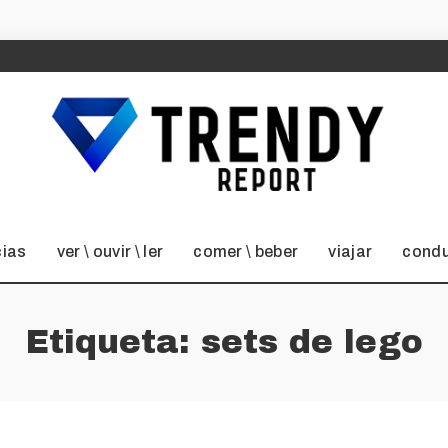
cias
ver \ ouvir \ ler
comer \ beber
viajar
condu
Etiqueta:
sets de lego