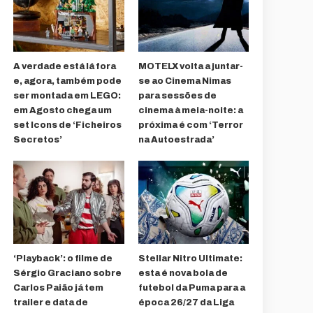
A verdade está lá fora
MOTELX volta a juntar-
e, agora, também pode
se ao Cinema Nimas
ser montada em LEGO:
para sessões de
em Agosto chega um
cinema à meia-noite: a
set Icons de ‘Ficheiros
próxima é com ‘Terror
Secretos’
na Autoestrada’
‘Playback’: o filme de
Stellar Nitro Ultimate:
Sérgio Graciano sobre
esta é nova bola de
Carlos Paião já tem
futebol da Puma para a
trailer e data de
época 26/27 da Liga