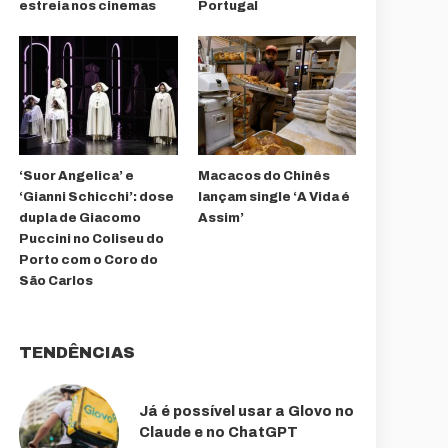
estreia nos cinemas
Portugal
‘Suor Angelica’ e
Macacos do Chinês
‘Gianni Schicchi’: dose
lançam single ‘A Vida é
dupla de Giacomo
Assim’
Puccini no Coliseu do
Porto com o Coro do
São Carlos
TENDÊNCIAS
Já é possível usar a Glovo no
Claude e no ChatGPT