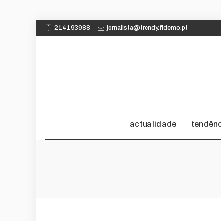
214193988
jornalista@trendy.fidemo.pt
actualidade
tendên