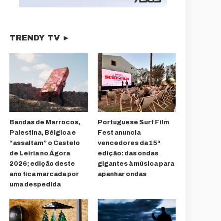
TRENDY TV ►
Bandas de Marrocos,
Portuguese Surf Film
Palestina, Bélgica e
Fest anuncia
“assaltam” o Castelo
vencedores da 15ª
de Leiria no Ágora
edição: das ondas
2026; edição deste
gigantes à música para
ano fica marcada por
apanhar ondas
uma despedida