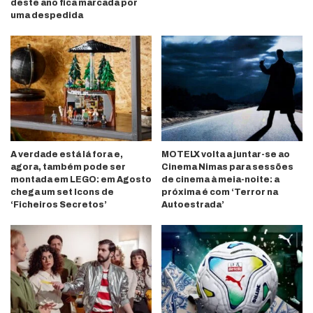
deste ano fica marcada por
uma despedida
A verdade está lá fora e,
MOTELX volta a juntar-se ao
agora, também pode ser
Cinema Nimas para sessões
montada em LEGO: em Agosto
de cinema à meia-noite: a
chega um set Icons de
próxima é com ‘Terror na
‘Ficheiros Secretos’
Autoestrada’