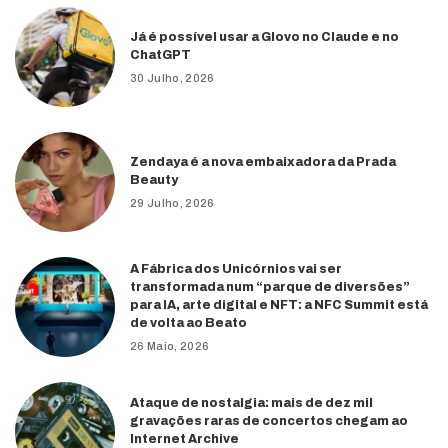
Já é possível usar a Glovo no Claude e no
ChatGPT
30 Julho, 2026
Zendaya é a nova embaixadora da Prada
Beauty
29 Julho, 2026
A Fábrica dos Unicórnios vai ser
transformada num “parque de diversões”
para IA, arte digital e NFT: a NFC Summit está
de volta ao Beato
26 Maio, 2026
Ataque de nostalgia: mais de dez mil
gravações raras de concertos chegam ao
Internet Archive