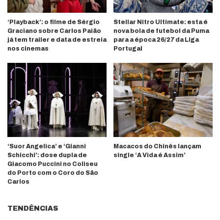
‘Playback’: o filme de Sérgio
Stellar Nitro Ultimate: esta é
Graciano sobre Carlos Paião
nova bola de futebol da Puma
já tem trailer e data de estreia
para a época 26/27 da Liga
nos cinemas
Portugal
‘Suor Angelica’ e ‘Gianni
Macacos do Chinês lançam
Schicchi’: dose dupla de
single ‘A Vida é Assim’
Giacomo Puccini no Coliseu
do Porto com o Coro do São
Carlos
TENDÊNCIAS