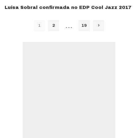
Luísa Sobral confirmada no EDP Cool Jazz 2017
…
1
2
19