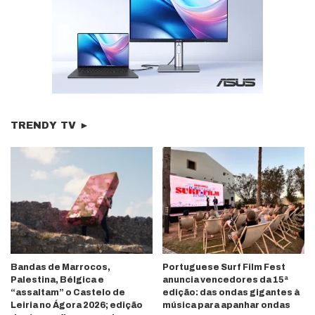
TRENDY TV ►
Bandas de Marrocos,
Portuguese Surf Film Fest
Palestina, Bélgica e
anuncia vencedores da 15ª
“assaltam” o Castelo de
edição: das ondas gigantes à
Leiria no Ágora 2026; edição
música para apanhar ondas