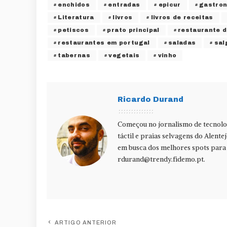
enchidos
entradas
epicur
gastro
Literatura
livros
livros de receitas
petiscos
prato principal
restaurante d
restaurantes em portugal
saladas
sal
tabernas
vegetais
vinho
Ricardo Durand
Começou no jornalismo de tecnolog
táctil e praias selvagens do Alente
em busca dos melhores spots para f
rdurand@trendy.fidemo.pt
.
ARTIGO ANTERIOR