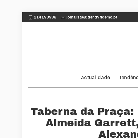
214193988
jornalista@trendy.fidemo.pt
actualidade
tendên
Taberna da Praça:
Almeida Garrett
Alexan