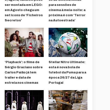
ser montada em LEGO:
para sessões de
em Agosto chega um
cinema à meia-noite: a
set Icons de ‘Ficheiros
próxima é com ‘Terror
Secretos’
na Autoestrada’
‘Playback’: o filme de
Stellar Nitro Ultimate:
Sérgio Graciano sobre
esta é nova bola de
Carlos Paião já tem
futebol da Puma para a
trailer e data de
época 26/27 da Liga
estreia nos cinemas
Portugal