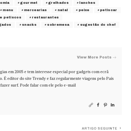
nomia
gourmet
grelhados
lanches
menu
mercearias
natal
peixe
petiscar
e petiscos
restaurantes
gados
snacks
sobremesa
sugestão do chef
View More Posts
ias em 2005 e tem interesse especial por gadgets com ecrã
jo. É editor do site Trendy e faz regularmente viagens pelo País
azer surf. Pode falar com ele pelo e-mail
ARTIGO SEGUINTE