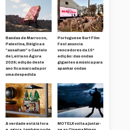
Bandas de Marrocos,
Portuguese Surf Film
Palestina, Bélgica e
Fest anuncia
“assaltam” o Castelo
vencedores da 15ª
de Leiria no Ágora
edição: das ondas
2026; edição deste
gigantes à música para
ano fica marcada por
apanhar ondas
uma despedida
A verdade está lá fora
MOTELX volta a juntar-
e, agora, também pode
se ao Cinema Nimas