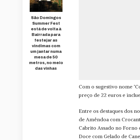
São Domingos
Summer Fest
está de volta à
Bairrada para
festejar as
vindimas com
um jantar numa
mesa de 50
metros, no meio
das vinhas
Com o sugestivo nome ‘Con
preço de 22 euros e inclu
Entre os destaques dos no
de Amêndoa com Crocante
Cabrito Assado no Forno 
Doce com Gelado de Canel