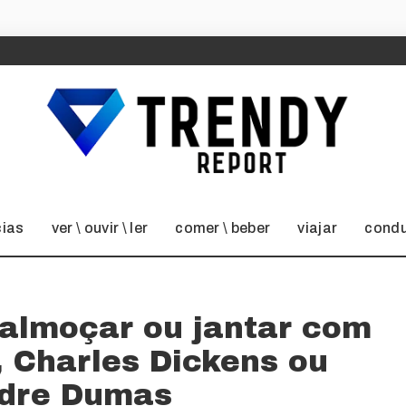
cias
ver \ ouvir \ ler
comer \ beber
viajar
condu
 almoçar ou jantar com
, Charles Dickens ou
dre Dumas