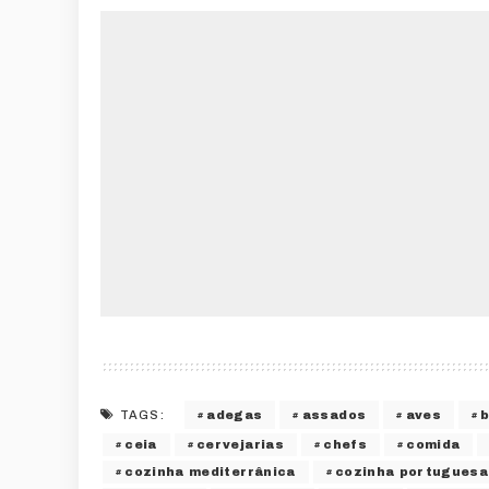
adegas
assados
aves
TAGS:
ceia
cervejarias
chefs
comida
cozinha mediterrânica
cozinha portuguesa