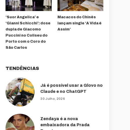
‘Suor Angelica’ e
Macacos do Chinês
‘Gianni Schicchi’: dose
lançam single ‘A Vida é
dupla de Giacomo
Assim’
Puccini no Coliseu do
Porto com o Coro do
São Carlos
TENDÊNCIAS
Já é possível usar a Glovo no
Claude e no ChatGPT
30 Julho, 2026
Zendaya é a nova
embaixadora da Prada