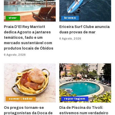
viver
breves
Praia D’El Rey Marriott
Ericeira Surf Clube anuncia
dedica Agosto a jantares
duas provas de mar
temáticos, fado e um
6 Agosto, 2026
mercado sustentável com
produtos locais de Óbidos
6 Agosto, 2026
comer \ beber
reportagem
Os pregos tornam-se
Dia de Piscina do Tivoli:
protagonistas da Doca de
estivemos num verdadeiro