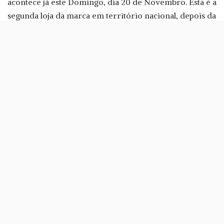
acontece já este Domingo, dia 20 de Novembro. Esta é a
segunda loja da marca em território nacional, depois da
estreia no Almada Fórum
.
Criada em 1999, a NYX ocupa um segmento entre as
marcas mais baratas de maquilhagem, mas sem chegar
aos preços estratosféricos de marcas de gama mais alta.
Entre os produtos mais vendidos da marca estão o
Jumbo Eye Pencil, versátil como lápis de olhos e
sombra, ou os produtos para lábios, como a conhecida
linha Lingerie ou Liquid Suede.