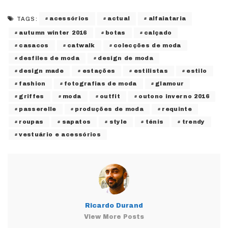
acessórios
actual
alfaiataria
TAGS:
autumn winter 2016
botas
calçado
casacos
catwalk
colecções de moda
desfiles de moda
design de moda
design made
estações
estilistas
estilo
fashion
fotografias de moda
glamour
griffes
moda
outfit
outono inverno 2016
passerelle
produções de moda
requinte
roupas
sapatos
style
ténis
trendy
vestuário e acessórios
Ricardo Durand
View More Posts