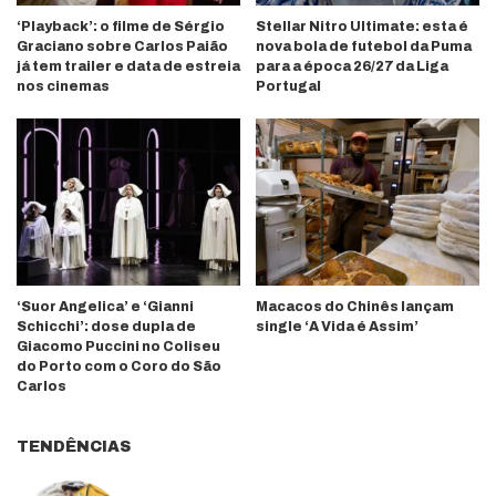
‘Playback’: o filme de Sérgio
Stellar Nitro Ultimate: esta é
Graciano sobre Carlos Paião
nova bola de futebol da Puma
já tem trailer e data de estreia
para a época 26/27 da Liga
nos cinemas
Portugal
‘Suor Angelica’ e ‘Gianni
Macacos do Chinês lançam
Schicchi’: dose dupla de
single ‘A Vida é Assim’
Giacomo Puccini no Coliseu
do Porto com o Coro do São
Carlos
TENDÊNCIAS