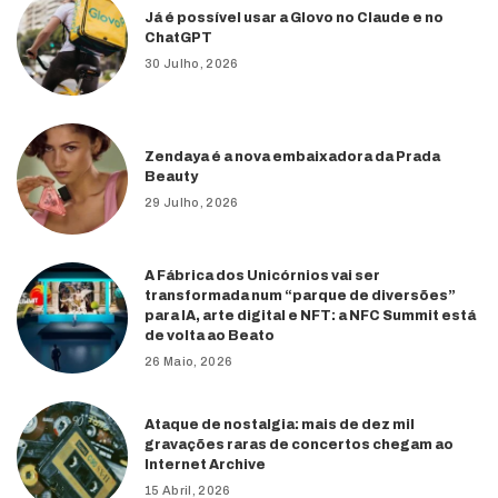
Já é possível usar a Glovo no Claude e no
ChatGPT
30 Julho, 2026
Zendaya é a nova embaixadora da Prada
Beauty
29 Julho, 2026
A Fábrica dos Unicórnios vai ser
transformada num “parque de diversões”
para IA, arte digital e NFT: a NFC Summit está
de volta ao Beato
26 Maio, 2026
Ataque de nostalgia: mais de dez mil
gravações raras de concertos chegam ao
Internet Archive
15 Abril, 2026