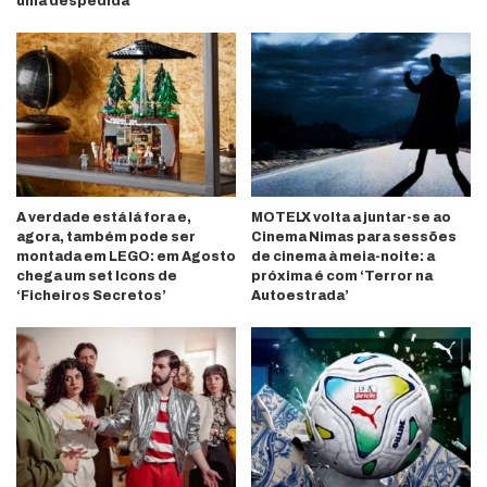
uma despedida
A verdade está lá fora e,
MOTELX volta a juntar-se ao
agora, também pode ser
Cinema Nimas para sessões
montada em LEGO: em Agosto
de cinema à meia-noite: a
chega um set Icons de
próxima é com ‘Terror na
‘Ficheiros Secretos’
Autoestrada’