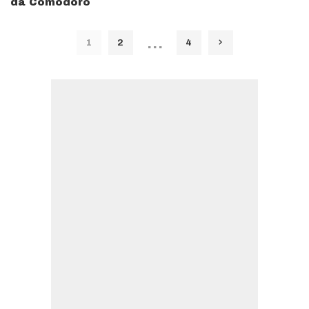
da Comodoro
…
1
2
4