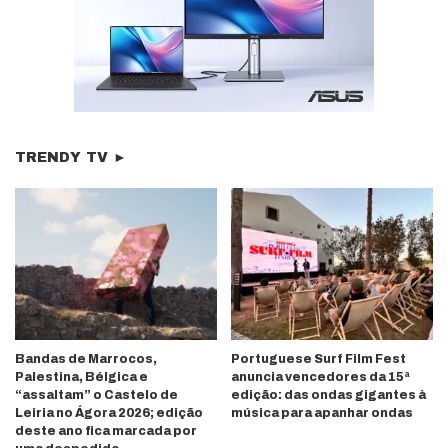
TRENDY TV ►
Bandas de Marrocos,
Portuguese Surf Film Fest
Palestina, Bélgica e
anuncia vencedores da 15ª
“assaltam” o Castelo de
edição: das ondas gigantes à
Leiria no Ágora 2026; edição
música para apanhar ondas
deste ano fica marcada por