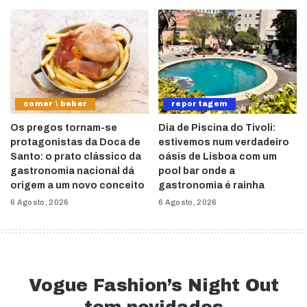
comer \ beber
reportagem
Os pregos tornam-se
Dia de Piscina do Tivoli:
protagonistas da Doca de
estivemos num verdadeiro
Santo: o prato clássico da
oásis de Lisboa com um
gastronomia nacional dá
pool bar onde a
origem a um novo conceito
gastronomia é rainha
6 Agosto, 2026
6 Agosto, 2026
Vogue Fashion’s Night Out