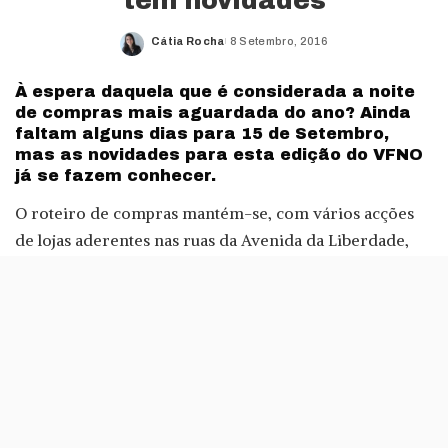
tem novidades
Cátia Rocha
8 Setembro, 2016
Posted
by
À espera daquela que é considerada a noite
de compras mais aguardada do ano? Ainda
faltam alguns dias para 15 de Setembro,
mas as novidades para esta edição do VFNO
já se fazem conhecer.
O roteiro de compras mantém-se, com vários acções
de lojas aderentes nas ruas da Avenida da Liberdade,
Rua Castilho, Príncipe Real, Chiado e Baixa. A acção
começa na Praça dos Restauradores, com um concerto
de Cais Sodré Funk Connection, às 19 horas, que se
prolongará até às 23 horas.
Este ano, haverá ainda um photobooth com um cenário
especial para a ocasião – assim as selfies para o