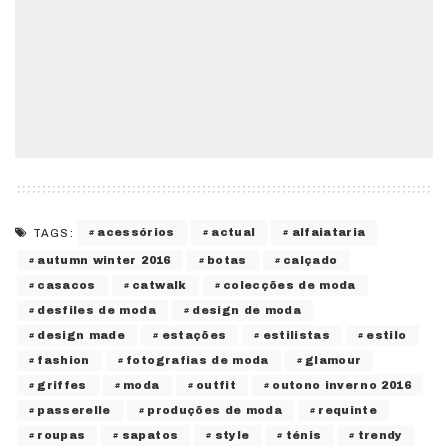
acessórios
actual
alfaiataria
TAGS:
autumn winter 2016
botas
calçado
casacos
catwalk
colecções de moda
desfiles de moda
design de moda
design made
estações
estilistas
estilo
fashion
fotografias de moda
glamour
griffes
moda
outfit
outono inverno 2016
passerelle
produções de moda
requinte
roupas
sapatos
style
ténis
trendy