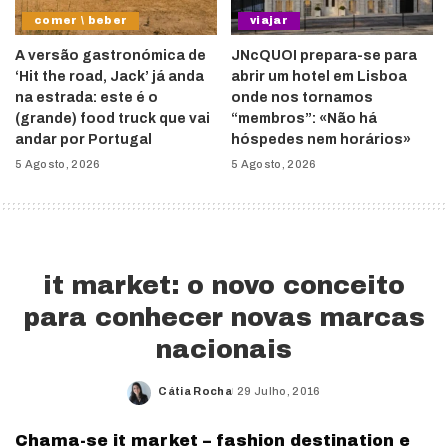
comer \ beber
viajar
A versão gastronómica de
JNcQUOI prepara-se para
‘Hit the road, Jack’ já anda
abrir um hotel em Lisboa
na estrada: este é o
onde nos tornamos
(grande) food truck que vai
“membros”: «Não há
andar por Portugal
hóspedes nem horários»
5 Agosto, 2026
5 Agosto, 2026
it market: o novo conceito
para conhecer novas marcas
nacionais
Cátia Rocha
29 Julho, 2016
Posted
by
Chama-se it market – fashion destination e