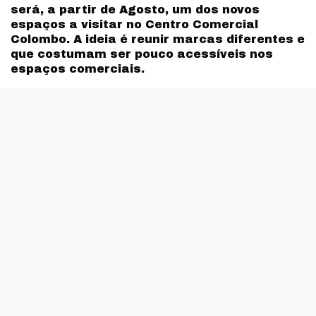
será, a partir de Agosto, um dos novos
espaços a visitar no Centro Comercial
Colombo. A ideia é reunir marcas diferentes e
que costumam ser pouco acessíveis nos
espaços comerciais.
O it market vem aproveitar aquilo que temos vindo a
sentir: que há várias marcas portuguesas recentes a
destacar-se no universo daquilo que é trendy –
algumas delas com destaque internacional.
Esta concept store vai contar com marcas diferentes, na
sua maioria portuguesas. Reunindo marcas de calçado,
acessórios, joalharia e também de vestuário, tem a
particularidade de mudar todos os meses o sortido de
marcas disponível.