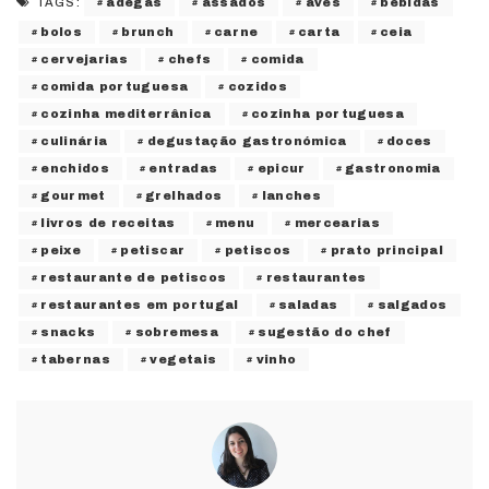
adegas
assados
aves
bebidas
TAGS:
bolos
brunch
carne
carta
ceia
cervejarias
chefs
comida
comida portuguesa
cozidos
cozinha mediterrânica
cozinha portuguesa
culinária
degustação gastronómica
doces
enchidos
entradas
epicur
gastronomia
gourmet
grelhados
lanches
livros de receitas
menu
mercearias
peixe
petiscar
petiscos
prato principal
restaurante de petiscos
restaurantes
restaurantes em portugal
saladas
salgados
snacks
sobremesa
sugestão do chef
tabernas
vegetais
vinho