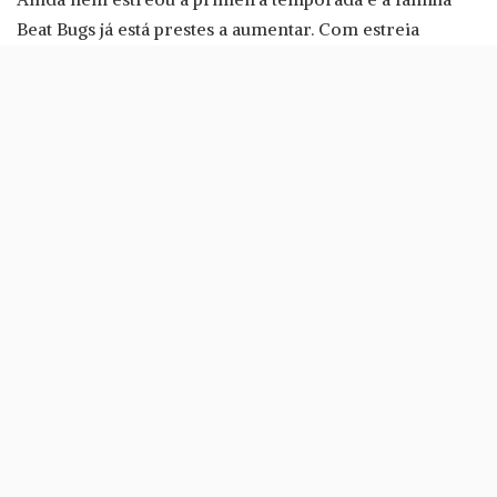
Beat Bugs já está prestes a aumentar. Com estreia
marcada para o dia 3 de Agosto, já está prometida a
segunda temporada, que chegará ao serviço de
streaming a 18 de Novembro.
A série de animação foca-se em cinco amigos (como
seria de esperar), que aprendem lições importantes no
subúrbio de uma cidade. Enquanto vivem as aventuras
do dia-a-dia infantil, há espaço para cantar músicas dos
Beatles.