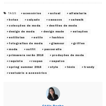
acessórios
actual
alfaiataria
TAGS:
botas
calçado
casacos
catwalk
colecções de moda
desfiles de moda
design de moda
design made
estações
estilistas
estilo
fashion
fotografias de moda
glamour
griffes
moda
outfit
passerelle
primavera verão 2016
produções de moda
requinte
roupas
sapatos
spring summer 2016
style
ténis
trendy
vestuário e acessórios