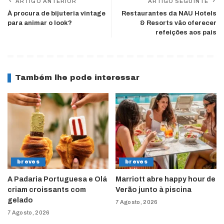
ARTIGO ANTERIOR
ARTIGO SEGUINTE
À procura de bijuteria vintage
Restaurantes da NAU Hotels
para animar o look?
& Resorts vão oferecer
refeições aos pais
Também lhe pode interessar
breves
breves
A Padaria Portuguesa e Olá
Marriott abre happy hour de
criam croissants com
Verão junto à piscina
gelado
7 Agosto, 2026
7 Agosto, 2026