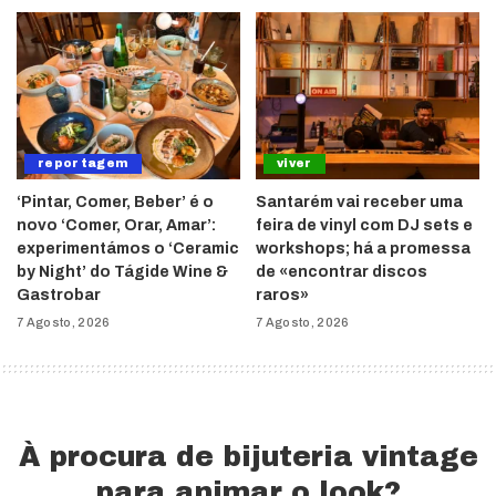
reportagem
viver
‘Pintar, Comer, Beber’ é o
Santarém vai receber uma
novo ‘Comer, Orar, Amar’:
feira de vinyl com DJ sets e
experimentámos o ‘Ceramic
workshops; há a promessa
by Night’ do Tágide Wine &
de «encontrar discos
Gastrobar
raros»
7 Agosto, 2026
7 Agosto, 2026
À procura de bijuteria vintage
para animar o look?