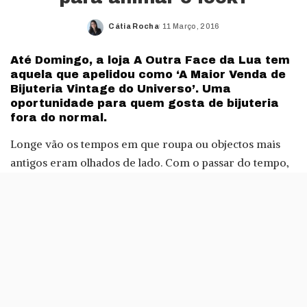
Cátia Rocha
11 Março, 2016
Posted
by
Até Domingo, a loja A Outra Face da Lua tem
aquela que apelidou como ‘A Maior Venda de
Bijuteria Vintage do Universo’. Uma
oportunidade para quem gosta de bijuteria
fora do normal.
Longe vão os tempos em que roupa ou objectos mais
antigos eram olhados de lado. Com o passar do tempo,
os objectos vintage ganharam outra aura, sendo cada
vez mais apreciados para ajudar a personalizar os
visuais.
Para quem gosta de se diferenciar nos acessórios, esta
venda de bijuteria vintage pode ser um local a visitar. A
loja, na Baixa de Lisboa, descreve o evento como uma