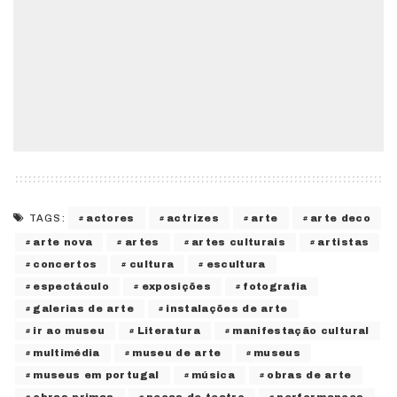
actores
actrizes
arte
arte deco
TAGS:
arte nova
artes
artes culturais
artistas
concertos
cultura
escultura
espectáculo
exposições
fotografia
galerias de arte
instalações de arte
ir ao museu
Literatura
manifestação cultural
multimédia
museu de arte
museus
museus em portugal
música
obras de arte