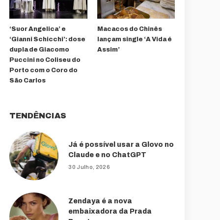
‘Suor Angelica’ e
Macacos do Chinês
‘Gianni Schicchi’: dose
lançam single ‘A Vida é
dupla de Giacomo
Assim’
Puccini no Coliseu do
Porto com o Coro do
São Carlos
TENDÊNCIAS
Já é possível usar a Glovo no
Claude e no ChatGPT
30 Julho, 2026
Zendaya é a nova
embaixadora da Prada