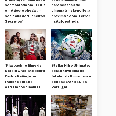
ser montada em LEGO:
para sessões de
em Agosto chega um
cinema à meia-noite: a
set Icons de ‘Ficheiros
próxima é com ‘Terror
Secretos’
na Autoestrada’
‘Playback’: o filme de
Stellar Nitro Ultimate:
Sérgio Graciano sobre
esta é nova bola de
Carlos Paião já tem
futebol da Puma para a
trailer e data de
época 26/27 da Liga
estreia nos cinemas
Portugal