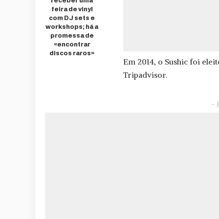
receber uma
feira de vinyl
com DJ sets e
workshops; há a
promessa de
«encontrar
discos raros»
Em 2014, o Sushic foi ele
Tripadvisor.
– 