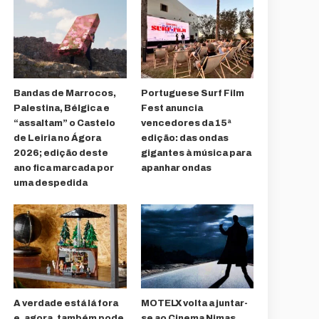
Bandas de Marrocos,
Portuguese Surf Film
Palestina, Bélgica e
Fest anuncia
“assaltam” o Castelo
vencedores da 15ª
de Leiria no Ágora
edição: das ondas
2026; edição deste
gigantes à música para
ano fica marcada por
apanhar ondas
uma despedida
A verdade está lá fora
MOTELX volta a juntar-
e, agora, também pode
se ao Cinema Nimas