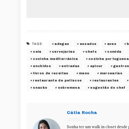
adegas
assados
aves
TAGS:
ceia
cervejarias
chefs
comida
cozinha mediterrânica
cozinha portuguesa
enchidos
entradas
epicur
gastro
livros de receitas
menu
mercearias
restaurante de petiscos
restaurantes
snacks
sobremesa
sugestão do chef
Cátia Rocha
Sonha ter um walk in closet desde