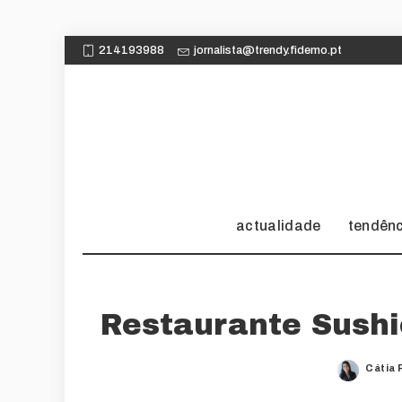
214193988
jornalista@trendy.fidemo.pt
actualidade
tendên
Restaurante Sush
Cátia 
Poste
by