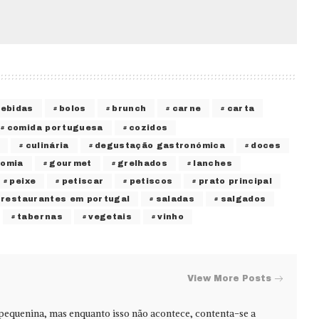
bebidas
bolos
brunch
carne
carta
comida portuguesa
cozidos
culinária
degustação gastronómica
doces
nomia
gourmet
grelhados
lanches
peixe
petiscar
petiscos
prato principal
restaurantes em portugal
saladas
salgados
tabernas
vegetais
vinho
View More Posts
 pequenina, mas enquanto isso não acontece, contenta-se a