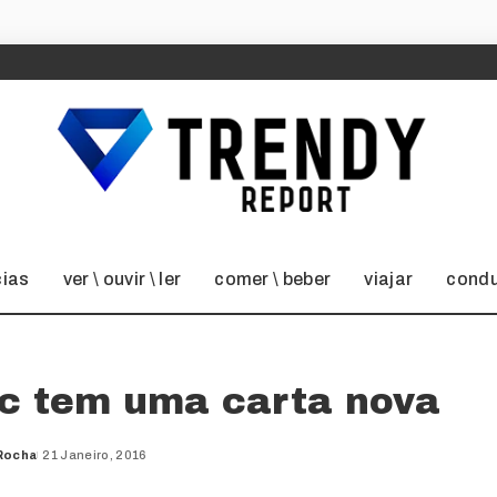
cias
ver \ ouvir \ ler
comer \ beber
viajar
condu
ic tem uma carta nova
Rocha
21 Janeiro, 2016
d