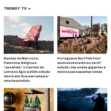
TRENDY TV ►
Bandas de Marrocos,
Portuguese Surf Film Fest
Palestina, Bélgica e
anuncia vencedores da 15ª
“assaltam” o Castelo de
edição: das ondas gigantes à
Leiria no Ágora 2026; edição
música para apanhar ondas
deste ano fica marcada por
uma despedida