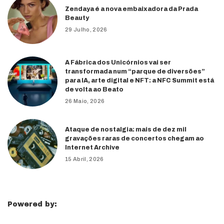
Zendaya é a nova embaixadora da Prada
Beauty
29 Julho, 2026
A Fábrica dos Unicórnios vai ser
transformada num “parque de diversões”
para IA, arte digital e NFT: a NFC Summit está
de volta ao Beato
26 Maio, 2026
Ataque de nostalgia: mais de dez mil
gravações raras de concertos chegam ao
Internet Archive
15 Abril, 2026
Powered by: