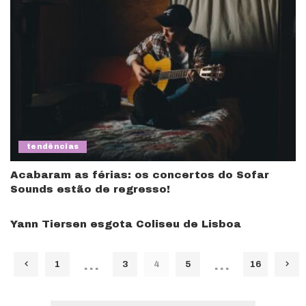
tendências
Acabaram as férias: os concertos do Sofar
Sounds estão de regresso!
Yann Tiersen esgota Coliseu de Lisboa
…
…
1
3
4
5
16