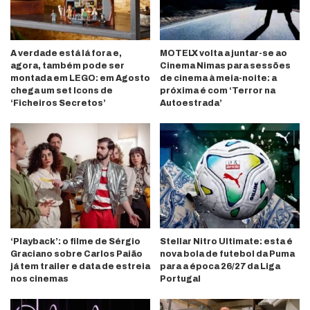
A verdade está lá fora e,
MOTELX volta a juntar-se ao
agora, também pode ser
Cinema Nimas para sessões
montada em LEGO: em Agosto
de cinema à meia-noite: a
chega um set Icons de
próxima é com ‘Terror na
‘Ficheiros Secretos’
Autoestrada’
‘Playback’: o filme de Sérgio
Stellar Nitro Ultimate: esta é
Graciano sobre Carlos Paião
nova bola de futebol da Puma
já tem trailer e data de estreia
para a época 26/27 da Liga
nos cinemas
Portugal