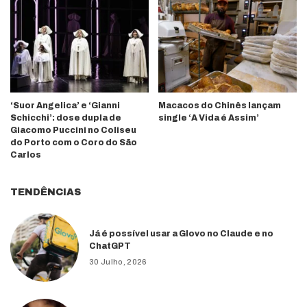
‘Suor Angelica’ e ‘Gianni
Macacos do Chinês lançam
Schicchi’: dose dupla de
single ‘A Vida é Assim’
Giacomo Puccini no Coliseu
do Porto com o Coro do São
Carlos
TENDÊNCIAS
Já é possível usar a Glovo no Claude e no
ChatGPT
30 Julho, 2026