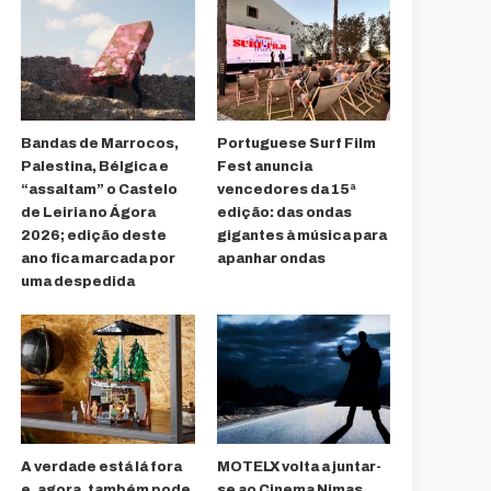
Bandas de Marrocos,
Portuguese Surf Film
Palestina, Bélgica e
Fest anuncia
“assaltam” o Castelo
vencedores da 15ª
de Leiria no Ágora
edição: das ondas
2026; edição deste
gigantes à música para
ano fica marcada por
apanhar ondas
uma despedida
A verdade está lá fora
MOTELX volta a juntar-
e, agora, também pode
se ao Cinema Nimas