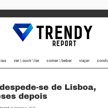
cias
ver \ ouvir \ ler
comer \ beber
viajar
condu
 despede-se de Lisboa,
eses depois
Durand
15 Setembro, 2016