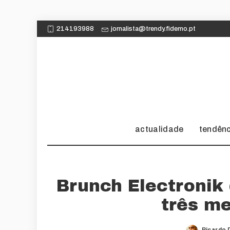
214193988
jornalista@trendy.fidemo.pt
actualidade
tendên
Brunch Electronik
três m
Ricardo 