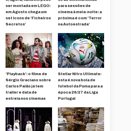
ser montada em LEGO:
para sessões de
em Agosto chega um
cinema à meia-noite: a
set Icons de ‘Ficheiros
próxima é com ‘Terror
Secretos’
na Autoestrada’
‘Playback’: o filme de
Stellar Nitro Ultimate:
Sérgio Graciano sobre
esta é nova bola de
Carlos Paião já tem
futebol da Puma para a
trailer e data de
época 26/27 da Liga
estreia nos cinemas
Portugal