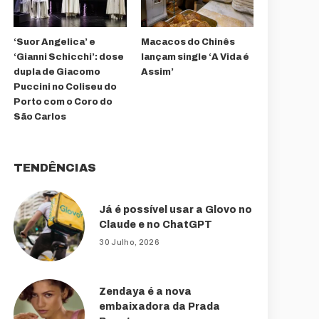
‘Suor Angelica’ e
Macacos do Chinês
‘Gianni Schicchi’: dose
lançam single ‘A Vida é
dupla de Giacomo
Assim’
Puccini no Coliseu do
Porto com o Coro do
São Carlos
TENDÊNCIAS
Já é possível usar a Glovo no
Claude e no ChatGPT
30 Julho, 2026
Zendaya é a nova
embaixadora da Prada