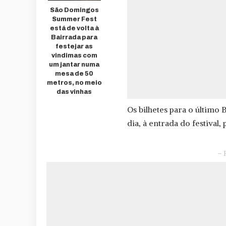
São Domingos
Summer Fest
está de volta à
Bairrada para
festejar as
vindimas com
um jantar numa
mesa de 50
metros, no meio
das vinhas
Os bilhetes para o últim
dia, à entrada do festival, 
– 