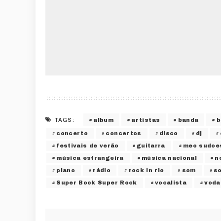
album
artistas
banda
b
TAGS:
concerto
concertos
disco
dj
festivais de verão
guitarra
meo sudoe
música estrangeira
música nacional
n
piano
rádio
rock in rio
som
s
Super Bock Super Rock
vocalista
voda