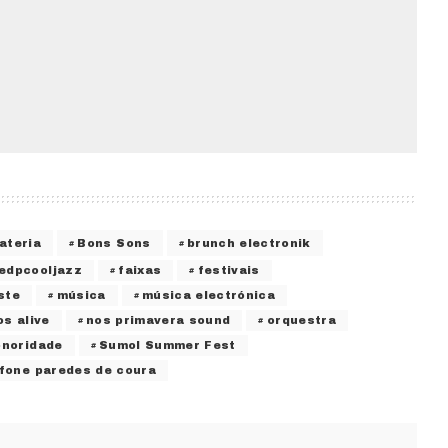
ateria
Bons Sons
brunch electronik
edpcooljazz
faixas
festivais
ste
música
música electrónica
os alive
nos primavera sound
orquestra
onoridade
Sumol Summer Fest
fone paredes de coura