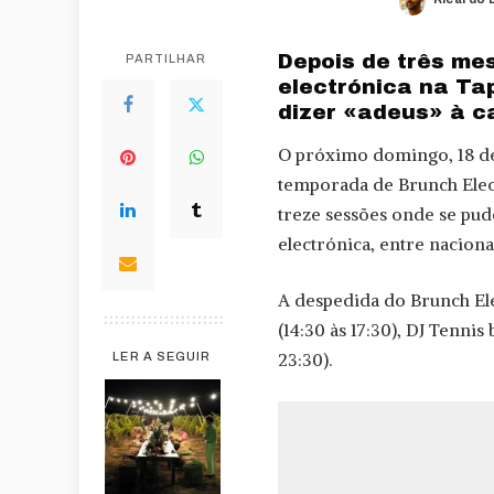
Posted
by
Depois de três me
PARTILHAR
electrónica na Ta
dizer «adeus» à c
O próximo domingo, 18 d
temporada de Brunch Elect
treze sessões onde se pu
electrónica, entre naciona
A despedida do Brunch Ele
(14:30 às 17:30), DJ Tennis
23:30).
LER A SEGUIR