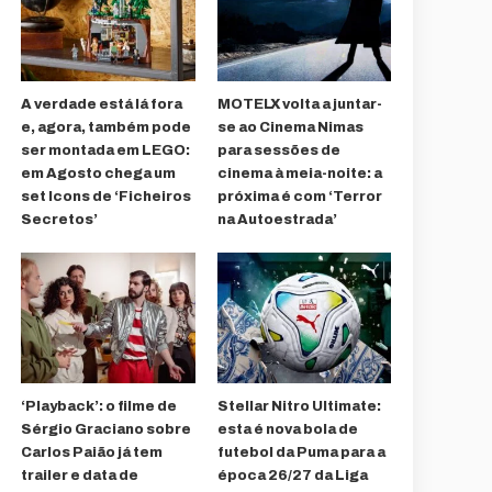
A verdade está lá fora
MOTELX volta a juntar-
e, agora, também pode
se ao Cinema Nimas
ser montada em LEGO:
para sessões de
em Agosto chega um
cinema à meia-noite: a
set Icons de ‘Ficheiros
próxima é com ‘Terror
Secretos’
na Autoestrada’
‘Playback’: o filme de
Stellar Nitro Ultimate:
Sérgio Graciano sobre
esta é nova bola de
Carlos Paião já tem
futebol da Puma para a
trailer e data de
época 26/27 da Liga