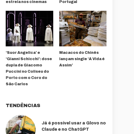
estreia nos cinemas
Portugal
‘Suor Angelica’ e
Macacos do Chinês
‘Gianni Schicchi’: dose
lançam single ‘A Vida é
dupla de Giacomo
Assim’
Puccini no Coliseu do
Porto com o Coro do
São Carlos
TENDÊNCIAS
Já é possível usar a Glovo no
Claude e no ChatGPT