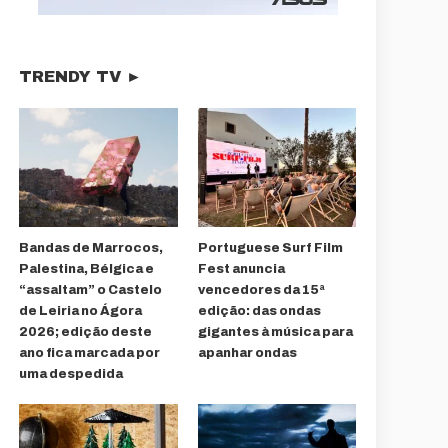
TRENDY TV ►
Bandas de Marrocos,
Portuguese Surf Film
Palestina, Bélgica e
Fest anuncia
“assaltam” o Castelo
vencedores da 15ª
de Leiria no Ágora
edição: das ondas
2026; edição deste
gigantes à música para
ano fica marcada por
apanhar ondas
uma despedida