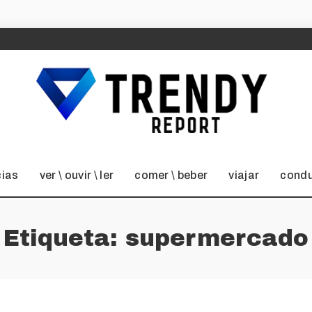
cias
ver \ ouvir \ ler
comer \ beber
viajar
condu
Etiqueta:
supermercado