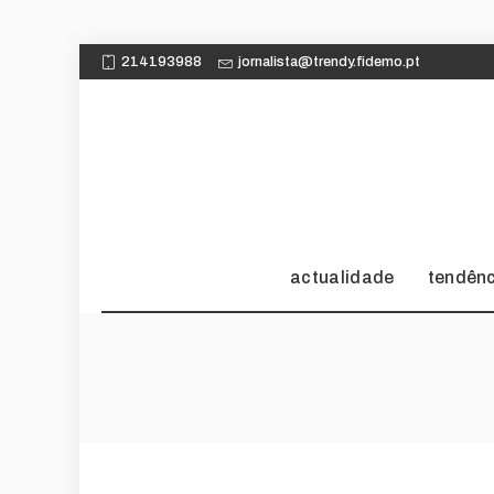
214193988
jornalista@trendy.fidemo.pt
actualidade
tendên