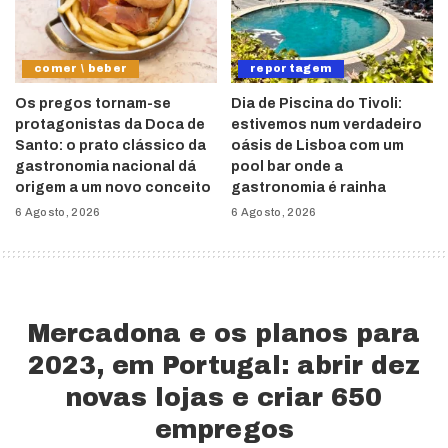
comer \ beber
reportagem
Os pregos tornam-se
Dia de Piscina do Tivoli:
protagonistas da Doca de
estivemos num verdadeiro
Santo: o prato clássico da
oásis de Lisboa com um
gastronomia nacional dá
pool bar onde a
origem a um novo conceito
gastronomia é rainha
6 Agosto, 2026
6 Agosto, 2026
Mercadona e os planos para
2023, em Portugal: abrir dez
novas lojas e criar 650
empregos