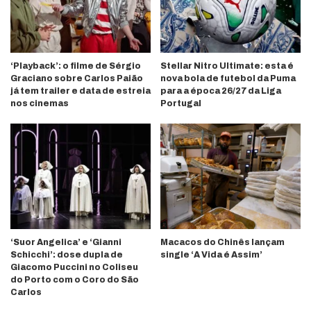
‘Playback’: o filme de Sérgio
Stellar Nitro Ultimate: esta é
Graciano sobre Carlos Paião
nova bola de futebol da Puma
já tem trailer e data de estreia
para a época 26/27 da Liga
nos cinemas
Portugal
‘Suor Angelica’ e ‘Gianni
Macacos do Chinês lançam
Schicchi’: dose dupla de
single ‘A Vida é Assim’
Giacomo Puccini no Coliseu
do Porto com o Coro do São
Carlos