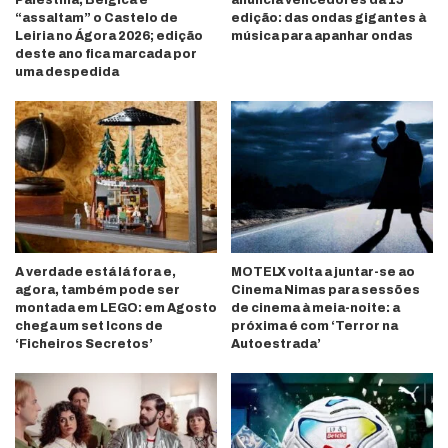
Palestina, Bélgica e
anuncia vencedores da 15ª
“assaltam” o Castelo de
edição: das ondas gigantes à
Leiria no Ágora 2026; edição
música para apanhar ondas
deste ano fica marcada por
uma despedida
A verdade está lá fora e,
MOTELX volta a juntar-se ao
agora, também pode ser
Cinema Nimas para sessões
montada em LEGO: em Agosto
de cinema à meia-noite: a
chega um set Icons de
próxima é com ‘Terror na
‘Ficheiros Secretos’
Autoestrada’