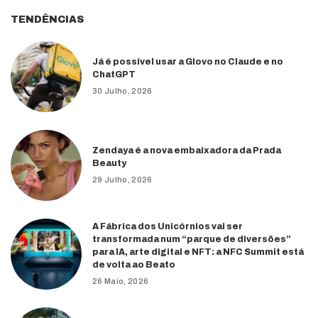
TENDÊNCIAS
Já é possível usar a Glovo no Claude e no
ChatGPT
30 Julho, 2026
Zendaya é a nova embaixadora da Prada
Beauty
29 Julho, 2026
A Fábrica dos Unicórnios vai ser
transformada num “parque de diversões”
para IA, arte digital e NFT: a NFC Summit está
de volta ao Beato
26 Maio, 2026