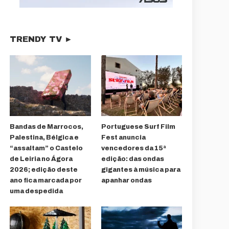
TRENDY TV ►
Bandas de Marrocos,
Portuguese Surf Film
Palestina, Bélgica e
Fest anuncia
“assaltam” o Castelo
vencedores da 15ª
de Leiria no Ágora
edição: das ondas
2026; edição deste
gigantes à música para
ano fica marcada por
apanhar ondas
uma despedida