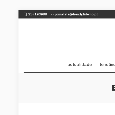
214193988
jornalista@trendy.fidemo.pt
actualidade
tendên