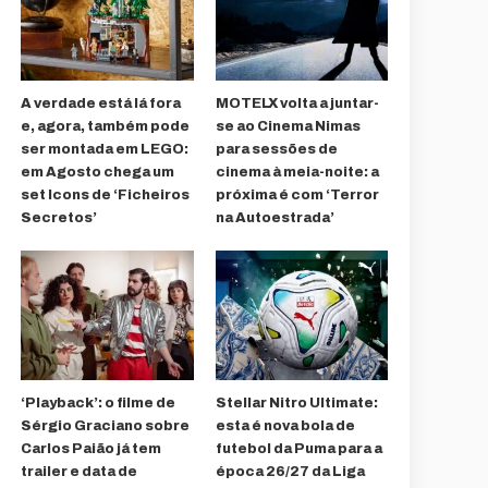
A verdade está lá fora
MOTELX volta a juntar-
e, agora, também pode
se ao Cinema Nimas
ser montada em LEGO:
para sessões de
em Agosto chega um
cinema à meia-noite: a
set Icons de ‘Ficheiros
próxima é com ‘Terror
Secretos’
na Autoestrada’
‘Playback’: o filme de
Stellar Nitro Ultimate:
Sérgio Graciano sobre
esta é nova bola de
Carlos Paião já tem
futebol da Puma para a
trailer e data de
época 26/27 da Liga