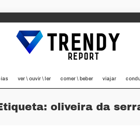
cias
ver \ ouvir \ ler
comer \ beber
viajar
condu
Etiqueta:
oliveira da serr