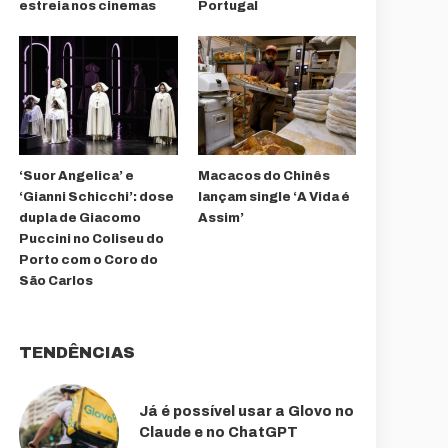
estreia nos cinemas
Portugal
‘Suor Angelica’ e
Macacos do Chinês
‘Gianni Schicchi’: dose
lançam single ‘A Vida é
dupla de Giacomo
Assim’
Puccini no Coliseu do
Porto com o Coro do
São Carlos
TENDÊNCIAS
Já é possível usar a Glovo no
Claude e no ChatGPT