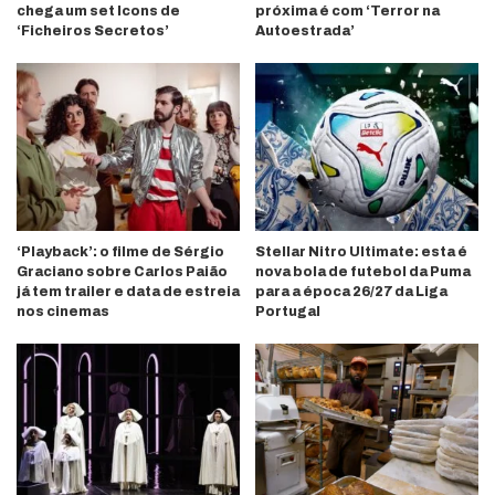
chega um set Icons de
próxima é com ‘Terror na
‘Ficheiros Secretos’
Autoestrada’
‘Playback’: o filme de Sérgio
Stellar Nitro Ultimate: esta é
Graciano sobre Carlos Paião
nova bola de futebol da Puma
já tem trailer e data de estreia
para a época 26/27 da Liga
nos cinemas
Portugal