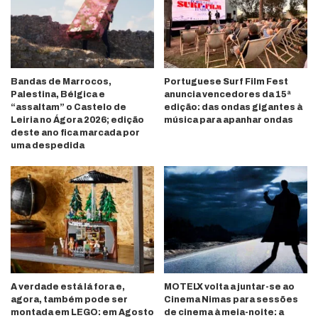
Bandas de Marrocos,
Portuguese Surf Film Fest
Palestina, Bélgica e
anuncia vencedores da 15ª
“assaltam” o Castelo de
edição: das ondas gigantes à
Leiria no Ágora 2026; edição
música para apanhar ondas
deste ano fica marcada por
uma despedida
A verdade está lá fora e,
MOTELX volta a juntar-se ao
agora, também pode ser
Cinema Nimas para sessões
montada em LEGO: em Agosto
de cinema à meia-noite: a