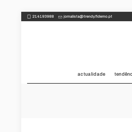
214193988
jornalista@trendy.fidemo.pt
actualidade
tendên