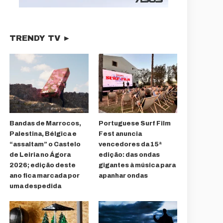
TRENDY TV ►
Bandas de Marrocos,
Portuguese Surf Film
Palestina, Bélgica e
Fest anuncia
“assaltam” o Castelo
vencedores da 15ª
de Leiria no Ágora
edição: das ondas
2026; edição deste
gigantes à música para
ano fica marcada por
apanhar ondas
uma despedida