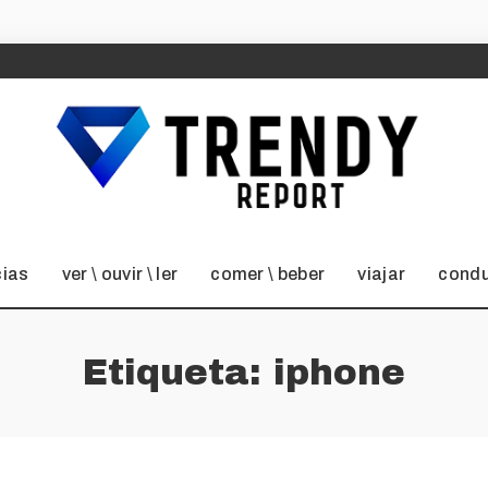
cias
ver \ ouvir \ ler
comer \ beber
viajar
condu
Etiqueta:
iphone