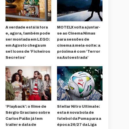
A verdade está lá fora
MOTELX volta a juntar-
e, agora, também pode
se ao Cinema Nimas
ser montada em LEGO:
para sessões de
em Agosto chega um
cinema à meia-noite: a
set Icons de ‘Ficheiros
próxima é com ‘Terror
Secretos’
na Autoestrada’
‘Playback’: o filme de
Stellar Nitro Ultimate:
Sérgio Graciano sobre
esta é nova bola de
Carlos Paião já tem
futebol da Puma para a
trailer e data de
época 26/27 da Liga