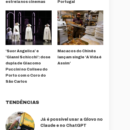
estreia nos cinemas
Portugal
‘Suor Angelica’ e
Macacos do Chinês
‘Gianni Schicchi’: dose
lançam single ‘A Vida é
dupla de Giacomo
Assim’
Puccini no Coliseu do
Porto com o Coro do
São Carlos
TENDÊNCIAS
Já é possível usar a Glovo no
Claude e no ChatGPT