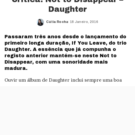
Daughter
Cátia Rocha
18 Janeiro, 2016
Posted
by
Passaram três anos desde o lançamento do
primeiro longa duração, If You Leave, do trio
Daughter. A essência que já compunha o
registo anterior mantém-se neste Not to
Disappear, com uma sonoridade mais
madura.
Ouvir um álbum de Daughter inclui sempre uma boa
dose de melancolia e, quiçá, até alguma angústia. A voz
de Elena Tonra traz à tona um quê de desilusão,
ansiedade e preocupações existenciais. Se isso já estava
bem patente em temas do registo de estreia, como
Youth ou Smother, em Not to Disappear, pode-se bem
dizer que o sentimento de nostalgia está uns furos