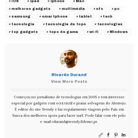
iOS
ipad
iphone
Mac
melhores gadgets
multimédia
nfc
pc
samsung
smartphone
tablet
tech
tecnologia
tecnologia de topo
tecnologias
top gadgets
topo de gama
wi-fi
Windows
Ricardo Durand
View More Posts
Começou no jornalismo de tecnologias em 2005 e tem interesse
especial por gadgets com ecrã táctil e praias selvagens do Alentejo.
É editor do site Trendy e faz regularmente viagens pelo País em
busca dos melhores spots para fazer surf. Pode falar com ele pelo
e-mail
rdurand@trendy.fidemo.pt
.