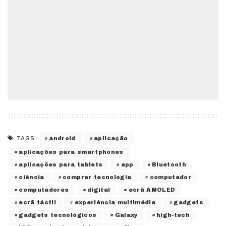
android
aplicação
TAGS:
aplicações para smartphones
aplicações para tablets
app
Bluetooth
ciência
comprar tecnologia
computador
computadores
digital
ecrã AMOLED
ecrã táctil
experiência multimédia
gadgets
gadgets tecnológicos
Galaxy
high-tech