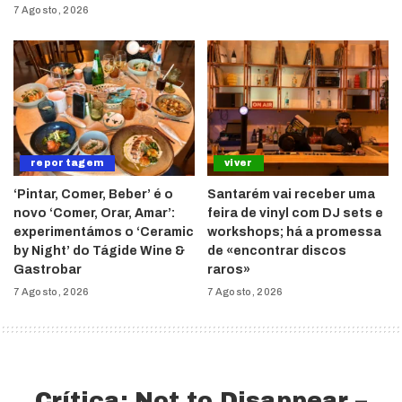
7 Agosto, 2026
reportagem
viver
‘Pintar, Comer, Beber’ é o
Santarém vai receber uma
novo ‘Comer, Orar, Amar’:
feira de vinyl com DJ sets e
experimentámos o ‘Ceramic
workshops; há a promessa
by Night’ do Tágide Wine &
de «encontrar discos
Gastrobar
raros»
7 Agosto, 2026
7 Agosto, 2026
Crítica: Not to Disappear –