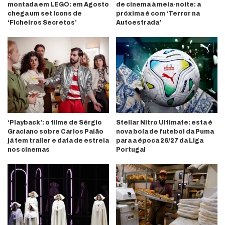
montada em LEGO: em Agosto
de cinema à meia-noite: a
chega um set Icons de
próxima é com ‘Terror na
‘Ficheiros Secretos’
Autoestrada’
‘Playback’: o filme de Sérgio
Stellar Nitro Ultimate: esta é
Graciano sobre Carlos Paião
nova bola de futebol da Puma
já tem trailer e data de estreia
para a época 26/27 da Liga
nos cinemas
Portugal