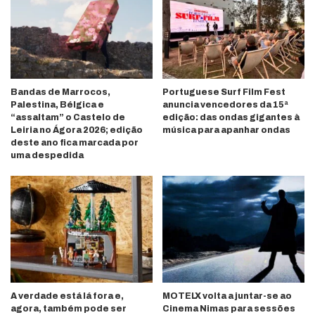
Bandas de Marrocos,
Portuguese Surf Film Fest
Palestina, Bélgica e
anuncia vencedores da 15ª
“assaltam” o Castelo de
edição: das ondas gigantes à
Leiria no Ágora 2026; edição
música para apanhar ondas
deste ano fica marcada por
uma despedida
A verdade está lá fora e,
MOTELX volta a juntar-se ao
agora, também pode ser
Cinema Nimas para sessões