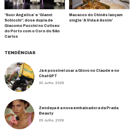
‘Suor Angelica’ e ‘Gianni
Macacos do Chinês lançam
Schicchi’: dose dupla de
single ‘A Vida é Assim’
Giacomo Puccini no Coliseu
do Porto com o Coro do São
Carlos
TENDÊNCIAS
Já é possível usar a Glovo no Claude e no
ChatGPT
30 Julho, 2026
Zendaya é a nova embaixadora da Prada
Beauty
29 Julho, 2026