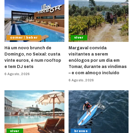
comer \ beber
viver
Há um novo brunch de
Margaval convida
Domingo, no Seixal: custa
visitantes a serem
vinte euros, é num rooftop
enólogos por um dia em
e tem DJ sets
Tomar, durante as vindimas
– e com almoço incluído
6 Agosto, 2026
6 Agosto, 2026
viver
breves