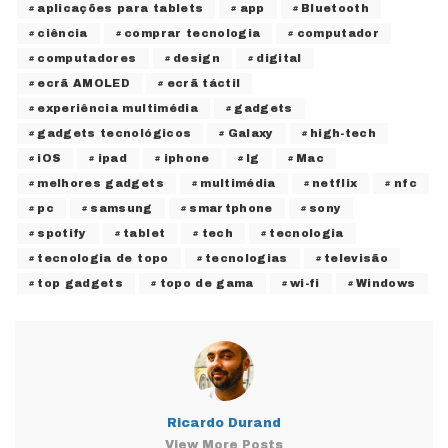
aplicações para tablets
app
Bluetooth
ciência
comprar tecnologia
computador
computadores
design
digital
ecrã AMOLED
ecrã táctil
experiência multimédia
gadgets
gadgets tecnológicos
Galaxy
high-tech
iOS
ipad
iphone
lg
Mac
melhores gadgets
multimédia
netflix
nfc
pc
samsung
smartphone
sony
spotify
tablet
tech
tecnologia
tecnologia de topo
tecnologias
televisão
top gadgets
topo de gama
wi-fi
Windows
Ricardo Durand
View More Posts