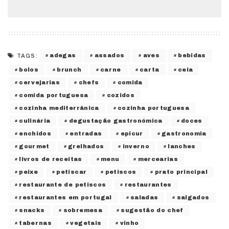
adegas
assados
aves
bebidas
TAGS:
bolos
brunch
carne
carta
ceia
cervejarias
chefs
comida
comida portuguesa
cozidos
cozinha mediterrânica
cozinha portuguesa
culinária
degustação gastronómica
doces
enchidos
entradas
epicur
gastronomia
gourmet
grelhados
inverno
lanches
livros de receitas
menu
mercearias
peixe
petiscar
petiscos
prato principal
restaurante de petiscos
restaurantes
restaurantes em portugal
saladas
salgados
snacks
sobremesa
sugestão do chef
tabernas
vegetais
vinho