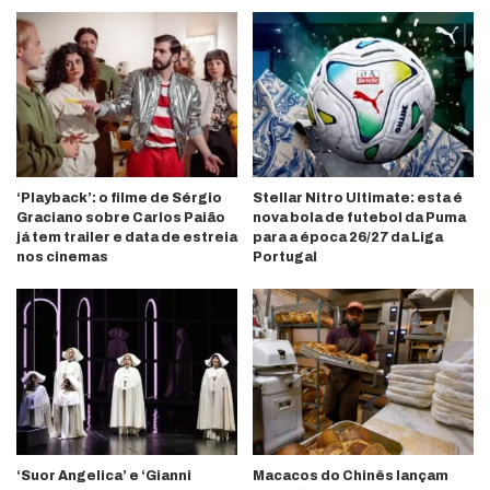
‘Playback’: o filme de Sérgio
Stellar Nitro Ultimate: esta é
Graciano sobre Carlos Paião
nova bola de futebol da Puma
já tem trailer e data de estreia
para a época 26/27 da Liga
nos cinemas
Portugal
‘Suor Angelica’ e ‘Gianni
Macacos do Chinês lançam