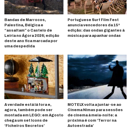
Bandas de Marrocos,
Portuguese Surf Film Fest
Palestina, Bélgica e
anuncia vencedores da 15ª
“assaltam” o Castelo de
edição: das ondas gigantes à
Leiria no Ágora 2026; edição
música para apanhar ondas
deste ano fica marcada por
uma despedida
A verdade está lá fora e,
MOTELX volta a juntar-se ao
agora, também pode ser
Cinema Nimas para sessões
montada em LEGO: em Agosto
de cinema à meia-noite: a
chega um set Icons de
próxima é com ‘Terror na
‘Ficheiros Secretos’
Autoestrada’