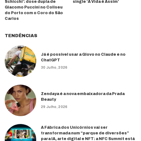
Schicchi’: dose dupla de
single ‘A Vida é Assim’
Giacomo Puccini no Coliseu
do Porto com o Coro do São
Carlos
TENDÊNCIAS
Já é possível usar a Glovo no Claude e no
ChatGPT
30 Julho, 2026
Zendaya é a nova embaixadora da Prada
Beauty
29 Julho, 2026
A Fábrica dos Unicórnios vai ser
transformada num “parque de diversões”
para IA, arte digital e NFT: a NFC Summit está