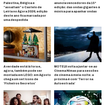
Palestina, Bélgica e
anuncia vencedores da 15ª
“assaltam” o Castelo de
edição: das ondas gigantes à
Leiria no Ágora 2026; edição
música para apanhar ondas
deste ano fica marcada por
uma despedida
A verdade está lá fora e,
MOTELX volta a juntar-se ao
agora, também pode ser
Cinema Nimas para sessões
montada em LEGO: em Agosto
de cinema à meia-noite: a
chega um set Icons de
próxima é com ‘Terror na
‘Ficheiros Secretos’
Autoestrada’