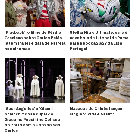
‘Playback’: o filme de Sérgio
Stellar Nitro Ultimate: esta é
Graciano sobre Carlos Paião
nova bola de futebol da Puma
já tem trailer e data de estreia
para a época 26/27 da Liga
nos cinemas
Portugal
‘Suor Angelica’ e ‘Gianni
Macacos do Chinês lançam
Schicchi’: dose dupla de
single ‘A Vida é Assim’
Giacomo Puccini no Coliseu
do Porto com o Coro do São
Carlos