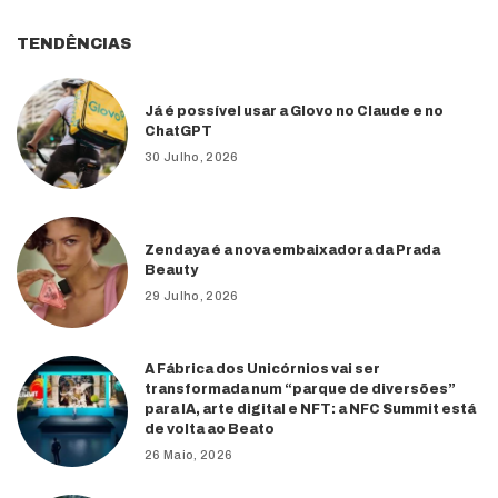
TENDÊNCIAS
Já é possível usar a Glovo no Claude e no
ChatGPT
30 Julho, 2026
Zendaya é a nova embaixadora da Prada
Beauty
29 Julho, 2026
A Fábrica dos Unicórnios vai ser
transformada num “parque de diversões”
para IA, arte digital e NFT: a NFC Summit está
de volta ao Beato
26 Maio, 2026