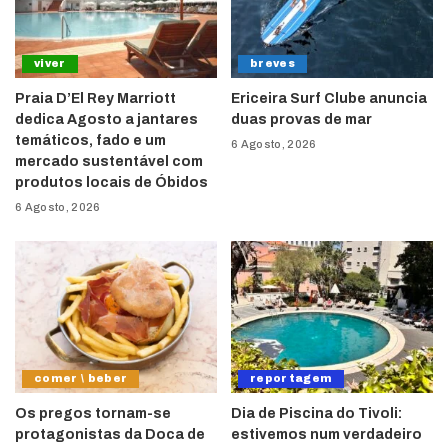
viver
breves
Praia D’El Rey Marriott
Ericeira Surf Clube anuncia
dedica Agosto a jantares
duas provas de mar
temáticos, fado e um
6 Agosto, 2026
mercado sustentável com
produtos locais de Óbidos
6 Agosto, 2026
comer \ beber
reportagem
Os pregos tornam-se
Dia de Piscina do Tivoli:
protagonistas da Doca de
estivemos num verdadeiro