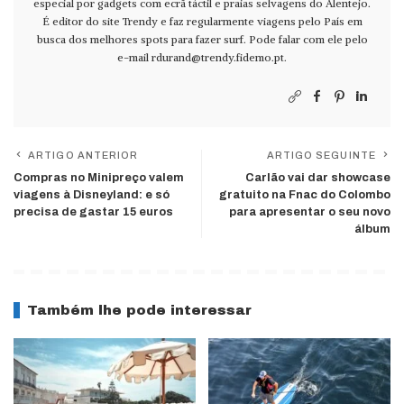
especial por gadgets com ecrã táctil e praias selvagens do Alentejo.
É editor do site Trendy e faz regularmente viagens pelo País em
busca dos melhores spots para fazer surf. Pode falar com ele pelo
e-mail
rdurand@trendy.fidemo.pt
.
ARTIGO ANTERIOR
ARTIGO SEGUINTE
Compras no Minipreço valem
Carlão vai dar showcase
viagens à Disneyland: e só
gratuito na Fnac do Colombo
precisa de gastar 15 euros
para apresentar o seu novo
álbum
Também lhe pode interessar