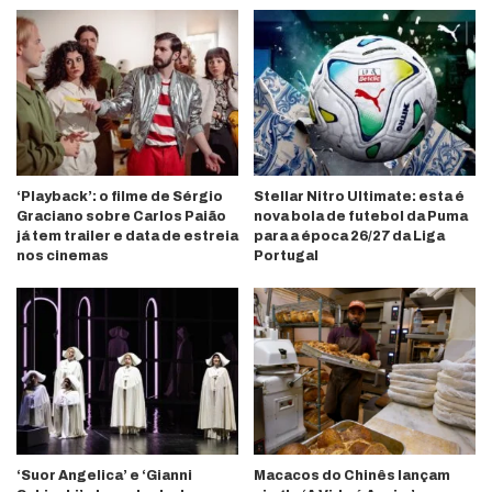
‘Playback’: o filme de Sérgio
Stellar Nitro Ultimate: esta é
Graciano sobre Carlos Paião
nova bola de futebol da Puma
já tem trailer e data de estreia
para a época 26/27 da Liga
nos cinemas
Portugal
‘Suor Angelica’ e ‘Gianni
Macacos do Chinês lançam