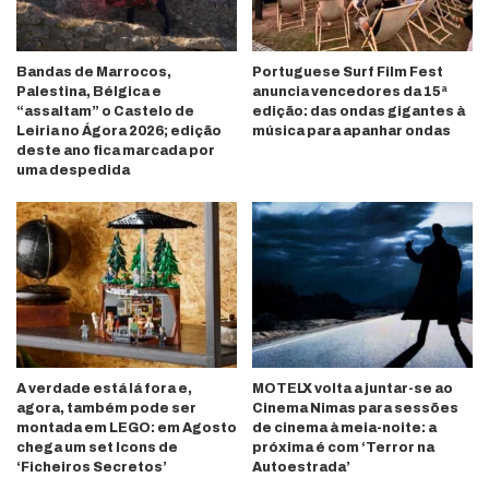
Bandas de Marrocos,
Portuguese Surf Film Fest
Palestina, Bélgica e
anuncia vencedores da 15ª
“assaltam” o Castelo de
edição: das ondas gigantes à
Leiria no Ágora 2026; edição
música para apanhar ondas
deste ano fica marcada por
uma despedida
A verdade está lá fora e,
MOTELX volta a juntar-se ao
agora, também pode ser
Cinema Nimas para sessões
montada em LEGO: em Agosto
de cinema à meia-noite: a
chega um set Icons de
próxima é com ‘Terror na
‘Ficheiros Secretos’
Autoestrada’