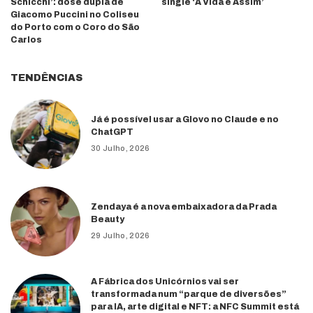
Schicchi’: dose dupla de
single ‘A Vida é Assim’
Giacomo Puccini no Coliseu
do Porto com o Coro do São
Carlos
TENDÊNCIAS
Já é possível usar a Glovo no Claude e no
ChatGPT
30 Julho, 2026
Zendaya é a nova embaixadora da Prada
Beauty
29 Julho, 2026
A Fábrica dos Unicórnios vai ser
transformada num “parque de diversões”
para IA, arte digital e NFT: a NFC Summit está