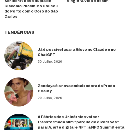
Schicchi’: dose dupla de
single ‘A Vida é Assim’
Giacomo Puccini no Coliseu
do Porto com o Coro do São
Carlos
TENDÊNCIAS
Já é possível usar a Glovo no Claude e no
ChatGPT
30 Julho, 2026
Zendaya é a nova embaixadora da Prada
Beauty
29 Julho, 2026
A Fábrica dos Unicórnios vai ser
transformada num “parque de diversões”
para IA, arte digital e NFT: a NFC Summit está