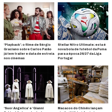
‘Playback’: o filme de Sérgio
Stellar Nitro Ultimate: esta é
Graciano sobre Carlos Paião
nova bola de futebol da Puma
já tem trailer e data de estreia
para a época 26/27 da Liga
nos cinemas
Portugal
‘Suor Angelica’ e ‘Gianni
Macacos do Chinês lançam