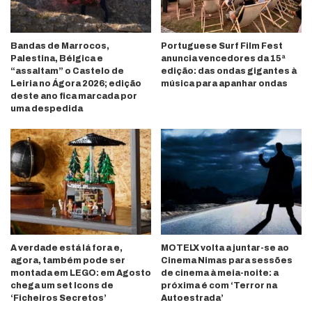
Bandas de Marrocos,
Portuguese Surf Film Fest
Palestina, Bélgica e
anuncia vencedores da 15ª
“assaltam” o Castelo de
edição: das ondas gigantes à
Leiria no Ágora 2026; edição
música para apanhar ondas
deste ano fica marcada por
uma despedida
A verdade está lá fora e,
MOTELX volta a juntar-se ao
agora, também pode ser
Cinema Nimas para sessões
montada em LEGO: em Agosto
de cinema à meia-noite: a
chega um set Icons de
próxima é com ‘Terror na
‘Ficheiros Secretos’
Autoestrada’