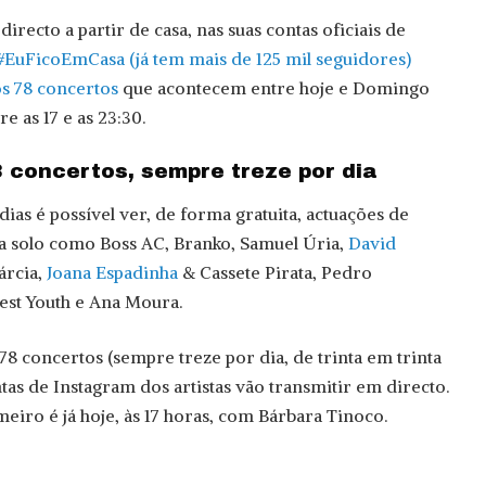
directo a partir de casa, nas suas contas oficiais de
 #EuFicoEmCasa (já tem mais de 125 mil seguidores)
s 78 concertos
que acontecem entre hoje e Domingo
e as 17 e as 23:30.
 concertos, sempre treze por dia
ias é possível ver, de forma gratuita, actuações de
 a solo como Boss AC, Branko, Samuel Úria,
David
árcia,
Joana Espadinha
& Cassete Pirata, Pedro
Best Youth e Ana Moura.
s 78 concertos (sempre treze por dia, de trinta em trinta
tas de Instagram dos artistas vão transmitir em directo.
eiro é já hoje, às 17 horas, com Bárbara Tinoco.