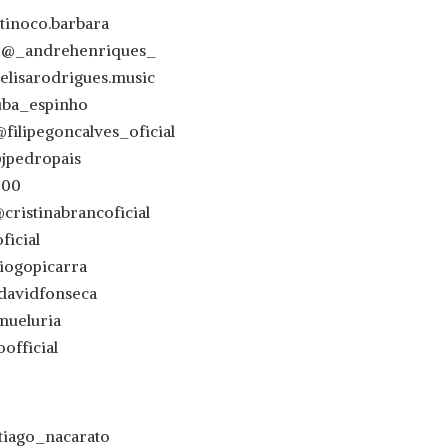
tinoco.barbara
s @_andrehenriques_
elisarodrigues.music
uba_espinho
@filipegoncalves_oficial
@jpedropais
500
cristinabrancoficial
ficial
iogopicarra
davidfonseca
mueluria
fficial
tiago_nacarato