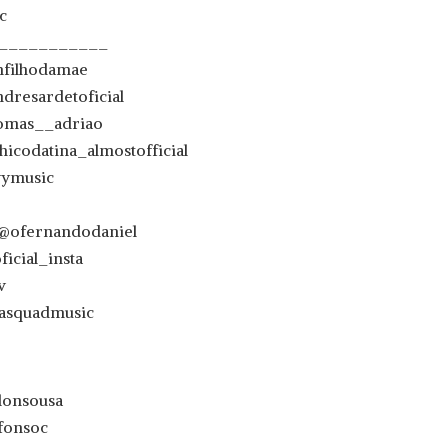
c
____________
mfilhodamae
dresardetoficial
tomas__adriao
icodatina_almostofficial
vymusic
 @ofernandodaniel
icial_insta
v
pasquadmusic
lonsousa
fonsoc