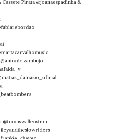
& Cassete Pirata @joanaespadinha &
c
@fabiarebordao
ai
@martacarvalhomusic
 @antonio.zambujo
mafalda_v
@matias_damasio_oficial
a
_beatbombers
n @tomaswallenstein
rileyandtheslowriders
@frankie_chavez