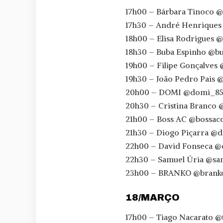
17h00 – Bárbara Tinoco @
17h30 – André Henrique
18h00 – Elisa Rodrigues @
18h30 – Buba Espinho @b
19h00 – Filipe Gonçalves 
19h30 – João Pedro Pais 
20h00 – DOMI @domi_8
20h30 – Cristina Branco @
21h00 – Boss AC @bossaco
21h30 – Diogo Piçarra @d
22h00 – David Fonseca @
22h30 – Samuel Úria @sa
23h00 – BRANKO @brankoo
18/MARÇO
17h00 – Tiago Nacarato @