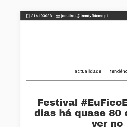
214193988
jornalista@trendy.fidemo.pt
actualidade
tendên
Festival #EuFico
dias há quase 80 
ver no