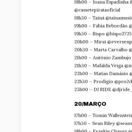
18h00 – Joana Espadinha 
@cassetepirataoficial
18h30 – Tainá @tainamusi
19h00 – Fábia Rebordão 
19h30 – Bispo @bispo2725
20h00 – Mirai @eversenp
20h30 – Marta Carvalho 
21h00 – António Zambujo
21h30 – Mafalda Veiga @
22h00 – Matias Damásio 
22h30 – Prodígio @pro2d
23h00 – DJ RIDE @djride
20/MARÇO
17h00 – Tomás Wallenstei
17h30 – Sean Riley @sean
18h00 – Frankie Chavez 