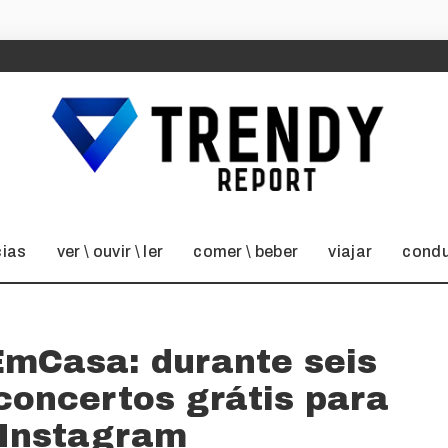
cias
ver \ ouvir \ ler
comer \ beber
viajar
condu
EmCasa: durante seis
concertos grátis para
 Instagram