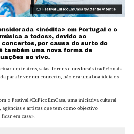
Festival EuFicoEmCasa ©Attentie Attentie
onsiderada «inédita» em Portugal e o
«música a todos», devido ao
concertos, por causa do surto do
 é também uma nova forma de
tuações ao vivo.
tuar em teatros, salas, fóruns e nos locais tradicionais,
da para ir ver um concerto, não era uma boa ideia os
om o Festival #EuFicoEmCasa, uma iniciativa cultural
, agências e artistas que tem como objectivo
 ficar em casa».