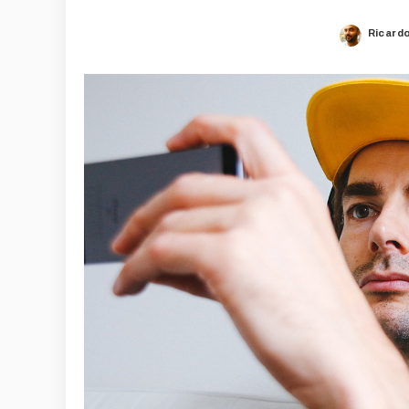
Ricard
Posted
by