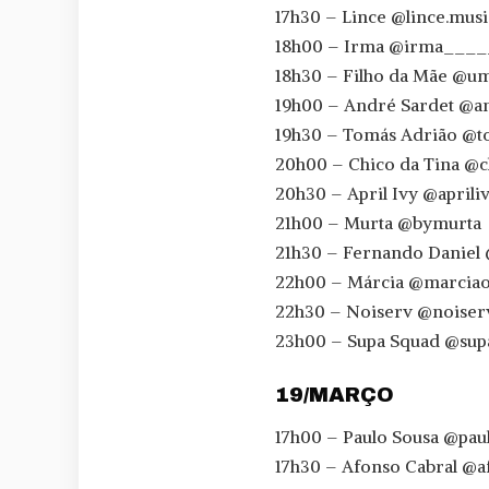
17h30 – Lince @lince.musi
18h00 – Irma @irma___
18h30 – Filho da Mãe @u
19h00 – André Sardet @an
19h30 – Tomás Adrião @
20h00 – Chico da Tina @ch
20h30 – April Ivy @aprili
21h00 – Murta @bymurta
21h30 – Fernando Daniel
22h00 – Márcia @marciaof
22h30 – Noiserv @noiser
23h00 – Supa Squad @su
19/MARÇO
17h00 – Paulo Sousa @pau
17h30 – Afonso Cabral @a