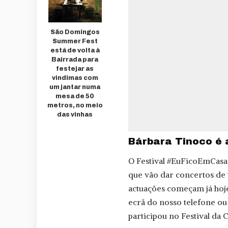
São Domingos
Summer Fest
está de volta à
Bairrada para
festejar as
vindimas com
um jantar numa
mesa de 50
metros, no meio
das vinhas
Bárbara Tinoco é 
O Festival #EuFicoEmCasa r
que vão dar concertos de 
actuações começam já hoje,
ecrã do nosso telefone o
participou no Festival da 