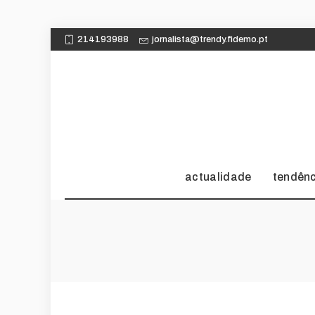
214193988
jornalista@trendy.fidemo.pt
actualidade
tendên