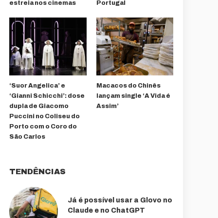
estreia nos cinemas
Portugal
‘Suor Angelica’ e
Macacos do Chinês
‘Gianni Schicchi’: dose
lançam single ‘A Vida é
dupla de Giacomo
Assim’
Puccini no Coliseu do
Porto com o Coro do
São Carlos
TENDÊNCIAS
Já é possível usar a Glovo no
Claude e no ChatGPT