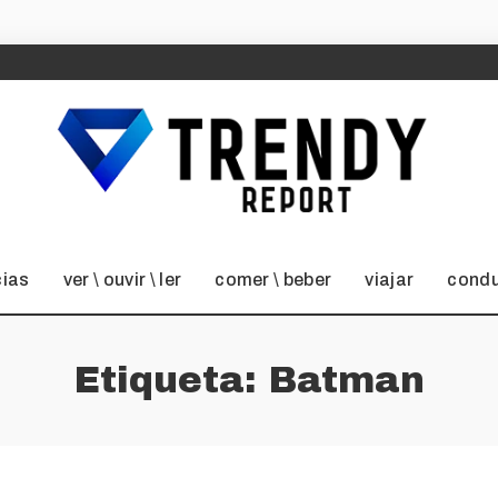
cias
ver \ ouvir \ ler
comer \ beber
viajar
condu
Etiqueta:
Batman