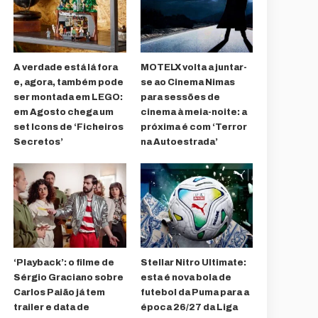
A verdade está lá fora
MOTELX volta a juntar-
e, agora, também pode
se ao Cinema Nimas
ser montada em LEGO:
para sessões de
em Agosto chega um
cinema à meia-noite: a
set Icons de ‘Ficheiros
próxima é com ‘Terror
Secretos’
na Autoestrada’
‘Playback’: o filme de
Stellar Nitro Ultimate:
Sérgio Graciano sobre
esta é nova bola de
Carlos Paião já tem
futebol da Puma para a
trailer e data de
época 26/27 da Liga