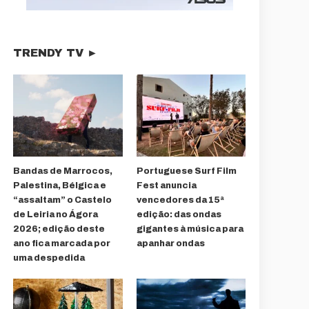
TRENDY TV ►
Bandas de Marrocos,
Portuguese Surf Film
Palestina, Bélgica e
Fest anuncia
“assaltam” o Castelo
vencedores da 15ª
de Leiria no Ágora
edição: das ondas
2026; edição deste
gigantes à música para
ano fica marcada por
apanhar ondas
uma despedida