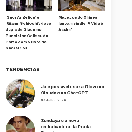
‘Suor Angelica’ e
Macacos do Chinês
‘Gianni Schicchi’: dose
lançam single ‘A Vida é
dupla de Giacomo
Assim’
Puccini no Coliseu do
Porto com o Coro do
São Carlos
TENDÊNCIAS
Já é possível usar a Glovo no
Claude e no ChatGPT
30 Julho, 2026
Zendaya é a nova
embaixadora da Prada