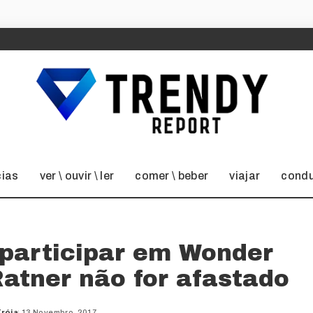
cias
ver \ ouvir \ ler
comer \ beber
viajar
condu
 participar em Wonder
atner não for afastado
róia
13 Novembro, 2017