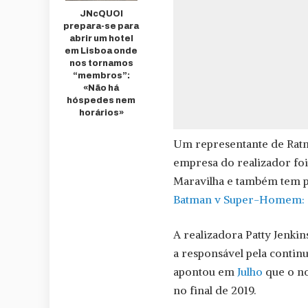
JNcQUOI
prepara-se para
abrir um hotel
em Lisboa onde
nos tornamos
“membros”:
«Não há
hóspedes nem
horários»
Um representante de Ratne
empresa do realizador fo
Maravilha e também tem pa
Batman v Super-Homem: O 
A realizadora Patty Jenkin
a responsável pela contin
apontou em
Julho
que o no
no final de 2019.