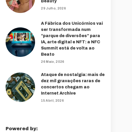
Beauty
29 Julho, 2026
A Fábrica dos Unicórnios vai
ser transformada num
“parque de diversões” para
IA, arte digital e NFT: a NFC
Summit está de volta ao
Beato
26 Maio, 2026
Ataque de nostalgia: mais de
dez mil gravações raras de
concertos chegam ao
Internet Archive
15 Abril, 2026
Powered by: