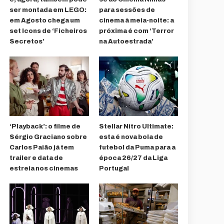
ser montada em LEGO:
para sessões de
em Agosto chega um
cinema à meia-noite: a
set Icons de ‘Ficheiros
próxima é com ‘Terror
Secretos’
na Autoestrada’
‘Playback’: o filme de
Stellar Nitro Ultimate:
Sérgio Graciano sobre
esta é nova bola de
Carlos Paião já tem
futebol da Puma para a
trailer e data de
época 26/27 da Liga
estreia nos cinemas
Portugal