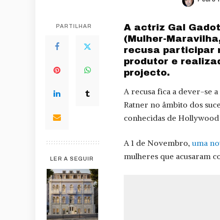
Posted
by
A actriz Gal Gado
PARTILHAR
(Mulher-Maravilha
recusa participar 
produtor e realiza
projecto.
A recusa fica a dever-se a
Ratner no âmbito dos suce
conhecidas de Hollywoo
A 1 de Novembro,
uma not
mulheres que acusaram co
LER A SEGUIR