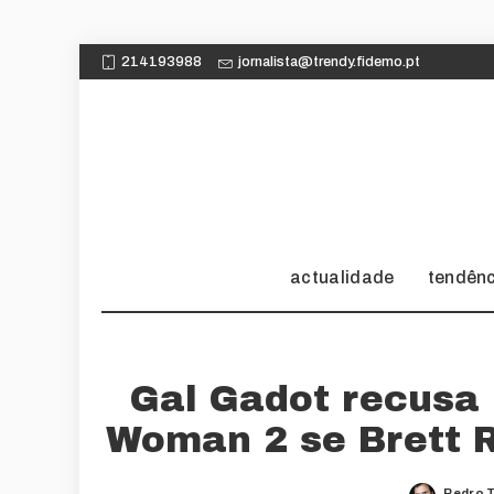
214193988
jornalista@trendy.fidemo.pt
actualidade
tendên
Gal Gadot recusa
Woman 2 se Brett R
Pedro T