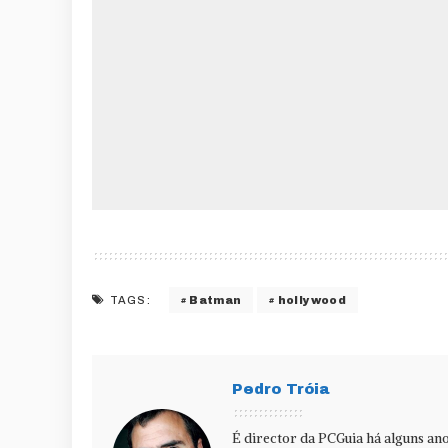
Batman
hollywood
TAGS:
Pedro Tróia
É director da PCGuia há alguns ano