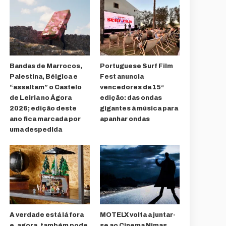
Bandas de Marrocos,
Portuguese Surf Film
Palestina, Bélgica e
Fest anuncia
“assaltam” o Castelo
vencedores da 15ª
de Leiria no Ágora
edição: das ondas
2026; edição deste
gigantes à música para
ano fica marcada por
apanhar ondas
uma despedida
A verdade está lá fora
MOTELX volta a juntar-
e, agora, também pode
se ao Cinema Nimas