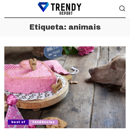
Etiqueta:
animais
best of
tendências