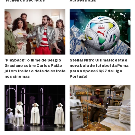
‘Ficheiros Secretos’
Autoestrada’
‘Playback’: o filme de Sérgio
Stellar Nitro Ultimate: esta é
Graciano sobre Carlos Paião
nova bola de futebol da Puma
já tem trailer e data de estreia
para a época 26/27 da Liga
nos cinemas
Portugal