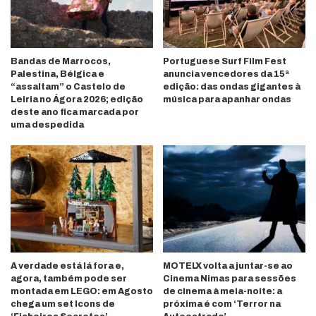
Bandas de Marrocos,
Portuguese Surf Film Fest
Palestina, Bélgica e
anuncia vencedores da 15ª
“assaltam” o Castelo de
edição: das ondas gigantes à
Leiria no Ágora 2026; edição
música para apanhar ondas
deste ano fica marcada por
uma despedida
A verdade está lá fora e,
MOTELX volta a juntar-se ao
agora, também pode ser
Cinema Nimas para sessões
montada em LEGO: em Agosto
de cinema à meia-noite: a
chega um set Icons de
próxima é com ‘Terror na