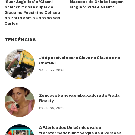
‘Suor Angelica’ e ‘Gianni
Macacos do Chinês lançam
Schicchi’: dose dupla de
single ‘A Vida é Assim’
Giacomo Puccini no Coliseu
do Porto com o Coro do São
Carlos
TENDÊNCIAS
Já é possível usar a Glovo no Claude e no
ChatGPT
30 Julho, 2026
Zendaya é a nova embaixadora da Prada
Beauty
29 Julho, 2026
A Fábrica dos Unicórnios vai ser
transformada num “parque de diversões”