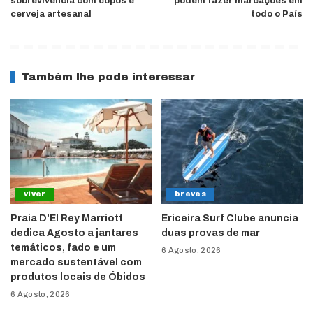
sobrevivência com copos e
podem fazer marcações em
cerveja artesanal
todo o País
Também lhe pode interessar
viver
breves
Praia D’El Rey Marriott
Ericeira Surf Clube anuncia
dedica Agosto a jantares
duas provas de mar
temáticos, fado e um
6 Agosto, 2026
mercado sustentável com
produtos locais de Óbidos
6 Agosto, 2026