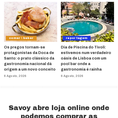
comer \ beber
reportagem
Os pregos tornam-se
Dia de Piscina do Tivoli:
protagonistas da Doca de
estivemos num verdadeiro
Santo: o prato clássico da
oásis de Lisboa com um
gastronomia nacional dá
pool bar onde a
origem a um novo conceito
gastronomia é rainha
6 Agosto, 2026
6 Agosto, 2026
Savoy abre loja online onde
podemos comprar as