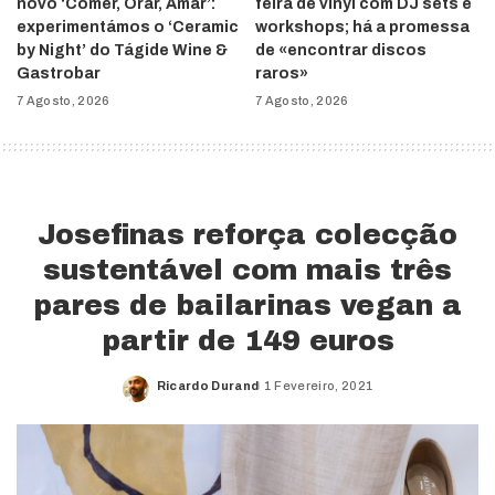
novo ‘Comer, Orar, Amar’:
feira de vinyl com DJ sets e
experimentámos o ‘Ceramic
workshops; há a promessa
by Night’ do Tágide Wine &
de «encontrar discos
Gastrobar
raros»
7 Agosto, 2026
7 Agosto, 2026
Josefinas reforça colecção
sustentável com mais três
pares de bailarinas vegan a
partir de 149 euros
Ricardo Durand
1 Fevereiro, 2021
Posted
by