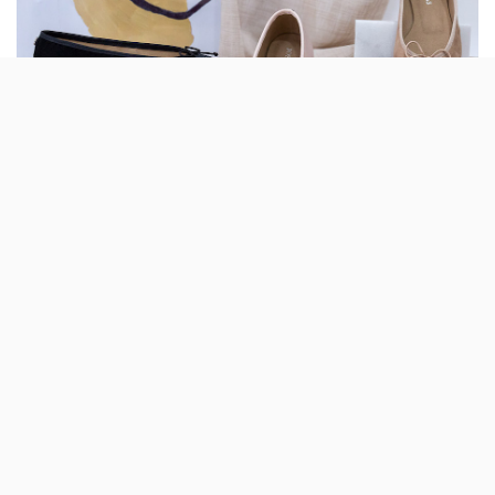
A colecção Vegan da Josefinas Portugal
passa a ter cinco pares de sapatos: às
Vegan Black e Pink juntaram-se as Rose,
Suede Beige e Black Sunbeam.
Há mais três pares de bailarinas feitas com faux leather
com uma «grande percentagem de biomassa» derivada
de cereais e materiais sintéticos reciclados na oferta da