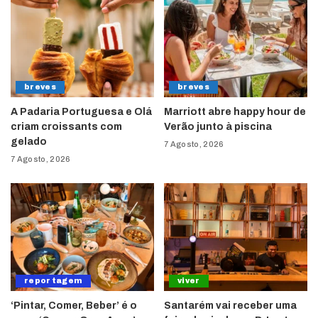
breves
breves
A Padaria Portuguesa e Olá
Marriott abre happy hour de
criam croissants com
Verão junto à piscina
gelado
7 Agosto, 2026
7 Agosto, 2026
reportagem
viver
‘Pintar, Comer, Beber’ é o
Santarém vai receber uma