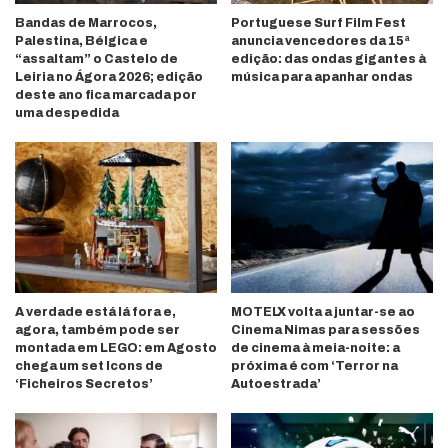
Bandas de Marrocos,
Portuguese Surf Film Fest
Palestina, Bélgica e
anuncia vencedores da 15ª
“assaltam” o Castelo de
edição: das ondas gigantes à
Leiria no Ágora 2026; edição
música para apanhar ondas
deste ano fica marcada por
uma despedida
A verdade está lá fora e,
MOTELX volta a juntar-se ao
agora, também pode ser
Cinema Nimas para sessões
montada em LEGO: em Agosto
de cinema à meia-noite: a
chega um set Icons de
próxima é com ‘Terror na
‘Ficheiros Secretos’
Autoestrada’