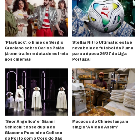
‘Playback’: o filme de Sérgio
Stellar Nitro Ultimate: esta é
Graciano sobre Carlos Paião
nova bola de futebol da Puma
já tem trailer e data de estreia
para a época 26/27 da Liga
nos cinemas
Portugal
‘Suor Angelica’ e ‘Gianni
Macacos do Chinês lançam
Schicchi’: dose dupla de
single ‘A Vida é Assim’
Giacomo Puccini no Coliseu
do Porto com o Coro do São