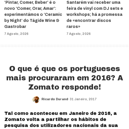
‘Pintar, Comer, Beber’ é o
Santarém vai receber uma
novo ‘Comer, Orar, Amar’:
feira de vinyl com DJ sets e
experimentámos o ‘Ceramic
workshops; há a promessa
by Night’ do Tágide Wine &
de «encontrar discos
Gastrobar
raros»
7 Agosto, 2026
7 Agosto, 2026
O que é que os portugueses
mais procuraram em 2016? A
Zomato responde!
Ricardo Durand
31 Janeiro, 2017
Posted
by
Tal como aconteceu em Janeiro de 2016, a
Zomato volta a partilhar os hábitos de
pesquisa dos utilizadores nacionais da sua