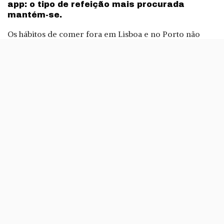
app: o tipo de refeição mais procurada
mantém-se.
Os hábitos de comer fora em Lisboa e no Porto não
mudaram muito num ano, conclui a Zomato. Na sua
habitual infografia que mostra os comportamentos dos
utilizadores, pode ver-se que a palavra mais procurada
continua a ser ‘sushi’.
Contudo, e como este ano a Zomato não especifica a
palavra mais pesquisada por cidade, como aconteceu
em 2015, não podemos saber as diferenças de pesquisa
entre Porto e Lisboa.