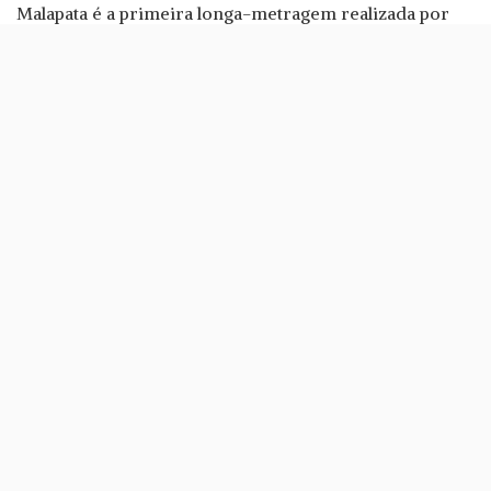
Malapata é a primeira longa-metragem realizada por
Diogo Morgado e conta a história de dois amigos que
ficam milionários do dia para o outro. Contudo, o
dinheiro vai atrair uma série de azares, num filme com
contornos «místicos».
Rui Unas, Marco Horácio e Luciana Abreu estão nos
principais papéis e lideram um elenco que conta ainda
com Manuel Marques, Ana Malhoa e o ilusionista Luís
de Matos.