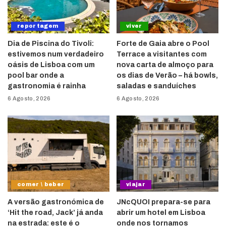
reportagem
viver
Dia de Piscina do Tivoli:
Forte de Gaia abre o Pool
estivemos num verdadeiro
Terrace a visitantes com
oásis de Lisboa com um
nova carta de almoço para
pool bar onde a
os dias de Verão – há bowls,
gastronomia é rainha
saladas e sanduíches
6 Agosto, 2026
6 Agosto, 2026
comer \ beber
viajar
A versão gastronómica de
JNcQUOI prepara-se para
‘Hit the road, Jack’ já anda
abrir um hotel em Lisboa
na estrada: este é o
onde nos tornamos