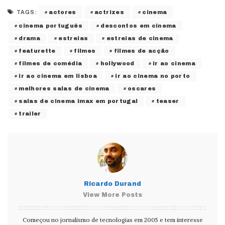
actores
actrizes
cinema
TAGS:
cinema português
descontos em cinema
drama
estreias
estreias de cinema
featurette
filmes
filmes de acção
filmes de comédia
hollywood
ir ao cinema
ir ao cinema em lisboa
ir ao cinema no porto
melhores salas de cinema
oscares
salas de cinema imax em portugal
teaser
trailer
Ricardo Durand
View More Posts
Começou no jornalismo de tecnologias em 2005 e tem interesse