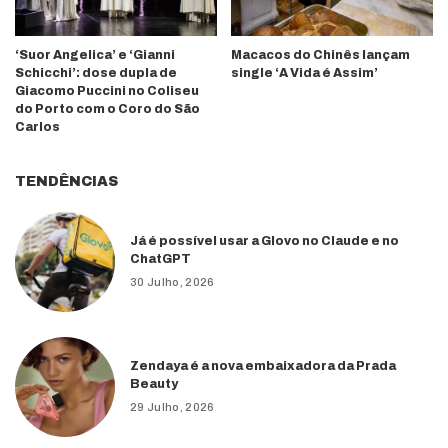
‘Suor Angelica’ e ‘Gianni
Macacos do Chinês lançam
Schicchi’: dose dupla de
single ‘A Vida é Assim’
Giacomo Puccini no Coliseu
do Porto com o Coro do São
Carlos
TENDÊNCIAS
Já é possível usar a Glovo no Claude e no
ChatGPT
30 Julho, 2026
Zendaya é a nova embaixadora da Prada
Beauty
29 Julho, 2026