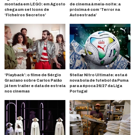
montada em LEGO: em Agosto
de cinema à meia-noite: a
chega um set Icons de
próxima é com ‘Terror na
‘Ficheiros Secretos’
Autoestrada’
‘Playback’: o filme de Sérgio
Stellar Nitro Ultimate: esta é
Graciano sobre Carlos Paião
nova bola de futebol da Puma
já tem trailer e data de estreia
para a época 26/27 da Liga
nos cinemas
Portugal