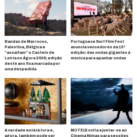
Bandas de Marrocos,
Portuguese Surf Film Fest
Palestina, Bélgica e
anuncia vencedores da 15ª
“assaltam” o Castelo de
edição: das ondas gigantes à
Leiria no Ágora 2026; edição
música para apanhar ondas
deste ano fica marcada por
uma despedida
A verdade está lá fora e,
MOTELX volta a juntar-se ao
agora, também pode ser
Cinema Nimas para sessões