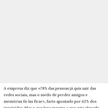
A empresa diz que «78% das pessoas já quis sair das
redes sociais, mas o medo de perder amigos e
memórias fá-las ficar», facto apontado por 62% dos
inquiridos. Mas o que leva mesmo a que este elevado