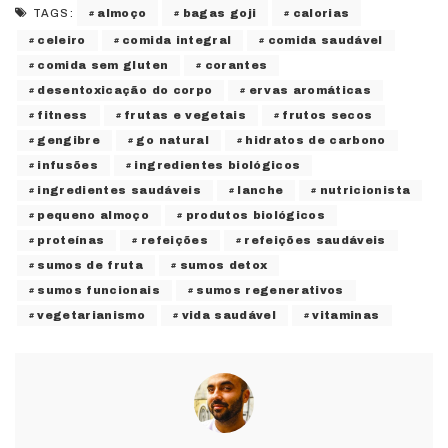
almoço
bagas goji
calorias
TAGS:
celeiro
comida integral
comida saudável
comida sem gluten
corantes
desentoxicação do corpo
ervas aromáticas
fitness
frutas e vegetais
frutos secos
gengibre
go natural
hidratos de carbono
infusões
ingredientes biológicos
ingredientes saudáveis
lanche
nutricionista
pequeno almoço
produtos biológicos
proteínas
refeições
refeições saudáveis
sumos de fruta
sumos detox
sumos funcionais
sumos regenerativos
vegetarianismo
vida saudável
vitaminas