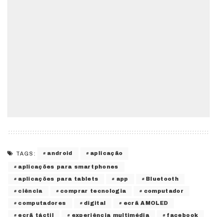
android
aplicação
TAGS:
aplicações para smartphones
aplicações para tablets
app
Bluetooth
ciência
comprar tecnologia
computador
computadores
digital
ecrã AMOLED
ecrã táctil
experiência multimédia
facebook