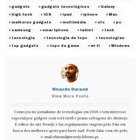
gadgets
gadgets tecnológicos
Galaxy
high-tech
iOS
ipad
iphone
Mac
melhores gadgets
multimédia
nfc
pc
samsung
smartphone
tablet
tech
tecnologia
tecnologia de topo
tecnologias
top gadgets
topo de gama
wi-fi
Windows
Ricardo Durand
View More Posts
Começou no jornalismo de tecnologias em 2005 e tem interesse
especial por gadgets com ecrã táctil e praias selvagens do Alentejo.
É editor do site Trendy e faz regularmente viagens pelo País em
busca dos melhores spots para fazer surf. Pode falar com ele pelo
e-mail
rdurand@trendy.fidemo.pt
.