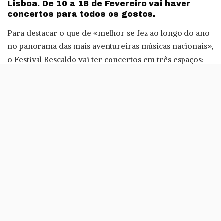
Lisboa. De 10 a 18 de Fevereiro vai haver
concertos para todos os gostos.
Para destacar o que de «melhor se fez ao longo do ano
no panorama das mais aventureiras músicas nacionais»,
o Festival Rescaldo vai ter concertos em três espaços:
Garagem Culturgest, Pequeno Auditório da Fundação
Culturgest e Panteão Nacional.
Contudo, este último local vai receber apenas uma
intérprete: a trompetista portuense Susana Santos Silva,
no dia 12 de Fevereiro, às 21:30. Para assistir a este
concerto, será preciso comprar o bilhete de acesso ao
Panteão, que tem um preço de quatro euros.