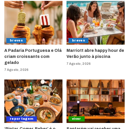
breves
breves
A Padaria Portuguesa e Olá
Marriott abre happy hour de
criam croissants com
Verão junto à piscina
gelado
7 Agosto, 2026
7 Agosto, 2026
reportagem
viver
‘Pintar, Comer, Beber’ é o
Santarém vai receber uma