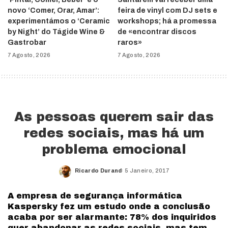
novo ‘Comer, Orar, Amar’:
feira de vinyl com DJ sets e
experimentámos o ‘Ceramic
workshops; há a promessa
by Night’ do Tágide Wine &
de «encontrar discos
Gastrobar
raros»
7 Agosto, 2026
7 Agosto, 2026
As pessoas querem sair das
redes sociais, mas há um
problema emocional
Ricardo Durand
5 Janeiro, 2017
Posted
by
A empresa de segurança informática
Kaspersky fez um estudo onde a conclusão
acaba por ser alarmante: 78% dos inquiridos
quer abandonar as redes sociais, mas tem