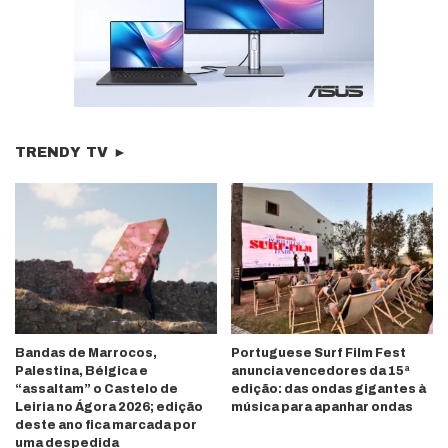
TRENDY TV ►
Bandas de Marrocos,
Portuguese Surf Film Fest
Palestina, Bélgica e
anuncia vencedores da 15ª
“assaltam” o Castelo de
edição: das ondas gigantes à
Leiria no Ágora 2026; edição
música para apanhar ondas
deste ano fica marcada por
uma despedida