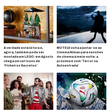
A verdade está lá fora e,
MOTELX volta a juntar-se ao
agora, também pode ser
Cinema Nimas para sessões
montada em LEGO: em Agosto
de cinema à meia-noite: a
chega um set Icons de
próxima é com ‘Terror na
‘Ficheiros Secretos’
Autoestrada’