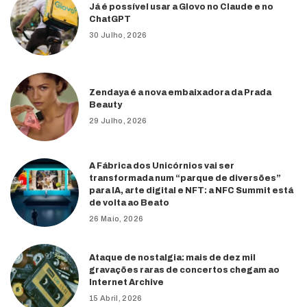
Já é possível usar a Glovo no Claude e no
ChatGPT
30 Julho, 2026
Zendaya é a nova embaixadora da Prada
Beauty
29 Julho, 2026
A Fábrica dos Unicórnios vai ser
transformada num “parque de diversões”
para IA, arte digital e NFT: a NFC Summit está
de volta ao Beato
26 Maio, 2026
Ataque de nostalgia: mais de dez mil
gravações raras de concertos chegam ao
Internet Archive
15 Abril, 2026