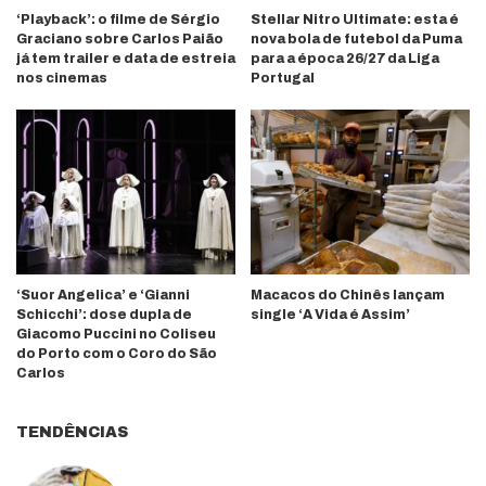
‘Playback’: o filme de Sérgio
Stellar Nitro Ultimate: esta é
Graciano sobre Carlos Paião
nova bola de futebol da Puma
já tem trailer e data de estreia
para a época 26/27 da Liga
nos cinemas
Portugal
‘Suor Angelica’ e ‘Gianni
Macacos do Chinês lançam
Schicchi’: dose dupla de
single ‘A Vida é Assim’
Giacomo Puccini no Coliseu
do Porto com o Coro do São
Carlos
TENDÊNCIAS