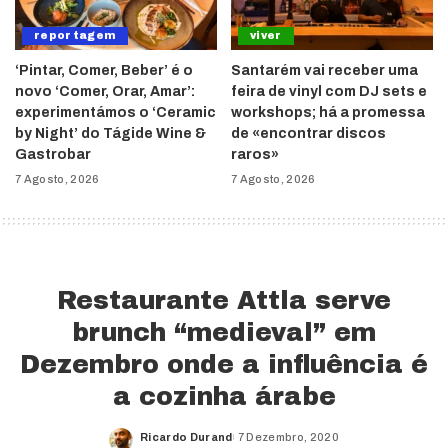
reportagem
viver
‘Pintar, Comer, Beber’ é o
Santarém vai receber uma
novo ‘Comer, Orar, Amar’:
feira de vinyl com DJ sets e
experimentámos o ‘Ceramic
workshops; há a promessa
by Night’ do Tágide Wine &
de «encontrar discos
Gastrobar
raros»
7 Agosto, 2026
7 Agosto, 2026
Restaurante Attla serve
brunch “medieval” em
Dezembro onde a influência é
a cozinha árabe
Ricardo Durand
7 Dezembro, 2020
Posted