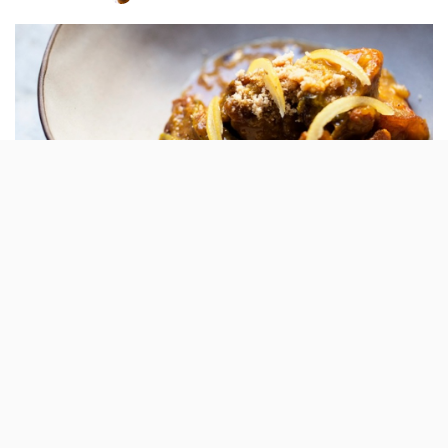
by
O Attla vai começar em Dezembro uma série
de brunches temáticos que vão mudar todos
os meses. O primeiro tem uma «influência
árabe e medieval», onde o ponto de partida é
um livro.