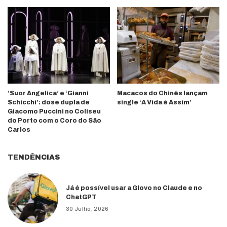
‘Suor Angelica’ e ‘Gianni
Macacos do Chinês lançam
Schicchi’: dose dupla de
single ‘A Vida é Assim’
Giacomo Puccini no Coliseu
do Porto com o Coro do São
Carlos
TENDÊNCIAS
Já é possível usar a Glovo no Claude e no
ChatGPT
30 Julho, 2026