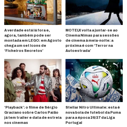
A verdade está lá fora e,
MOTELX volta a juntar-se ao
agora, também pode ser
Cinema Nimas para sessões
montada em LEGO: em Agosto
de cinema à meia-noite: a
chega um set Icons de
próxima é com ‘Terror na
‘Ficheiros Secretos’
Autoestrada’
‘Playback’: o filme de Sérgio
Stellar Nitro Ultimate: esta é
Graciano sobre Carlos Paião
nova bola de futebol da Puma
já tem trailer e data de estreia
para a época 26/27 da Liga
nos cinemas
Portugal