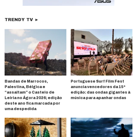
TRENDY TV ►
Bandas de Marrocos,
Portuguese Surf Film Fest
Palestina, Bélgica e
anuncia vencedores da 15ª
“assaltam” o Castelo de
edição: das ondas gigantes à
Leiria no Ágora 2026; edição
música para apanhar ondas
deste ano fica marcada por
uma despedida