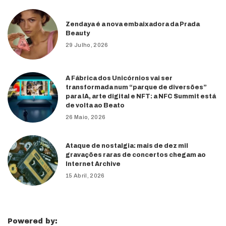
Zendaya é a nova embaixadora da Prada
Beauty
29 Julho, 2026
A Fábrica dos Unicórnios vai ser
transformada num “parque de diversões”
para IA, arte digital e NFT: a NFC Summit está
de volta ao Beato
26 Maio, 2026
Ataque de nostalgia: mais de dez mil
gravações raras de concertos chegam ao
Internet Archive
15 Abril, 2026
Powered by: