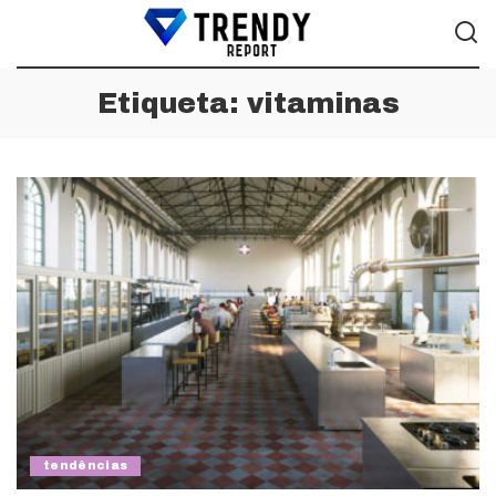
Etiqueta:
vitaminas
tendências