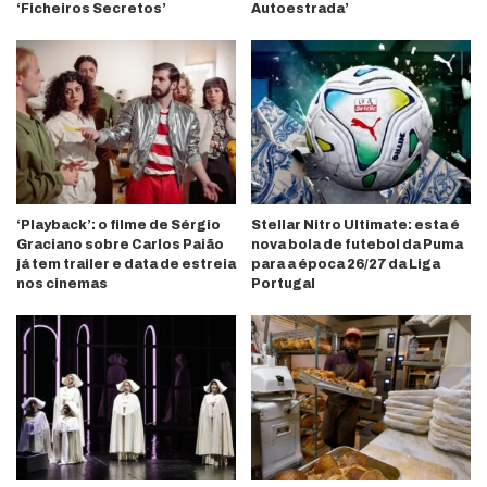
‘Ficheiros Secretos’
Autoestrada’
‘Playback’: o filme de Sérgio
Stellar Nitro Ultimate: esta é
Graciano sobre Carlos Paião
nova bola de futebol da Puma
já tem trailer e data de estreia
para a época 26/27 da Liga
nos cinemas
Portugal