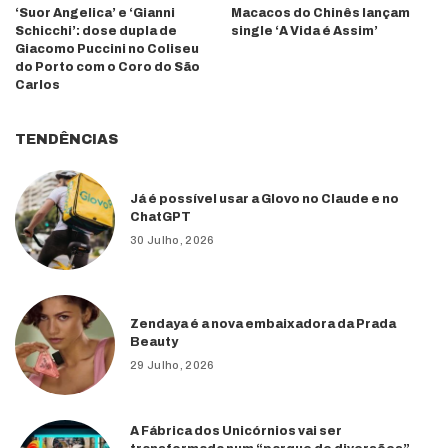
‘Suor Angelica’ e ‘Gianni
Macacos do Chinês lançam
Schicchi’: dose dupla de
single ‘A Vida é Assim’
Giacomo Puccini no Coliseu
do Porto com o Coro do São
Carlos
TENDÊNCIAS
Já é possível usar a Glovo no Claude e no
ChatGPT
30 Julho, 2026
Zendaya é a nova embaixadora da Prada
Beauty
29 Julho, 2026
A Fábrica dos Unicórnios vai ser