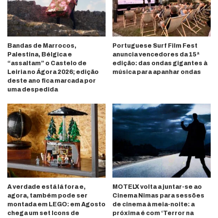
Bandas de Marrocos,
Portuguese Surf Film Fest
Palestina, Bélgica e
anuncia vencedores da 15ª
“assaltam” o Castelo de
edição: das ondas gigantes à
Leiria no Ágora 2026; edição
música para apanhar ondas
deste ano fica marcada por
uma despedida
A verdade está lá fora e,
MOTELX volta a juntar-se ao
agora, também pode ser
Cinema Nimas para sessões
montada em LEGO: em Agosto
de cinema à meia-noite: a
chega um set Icons de
próxima é com ‘Terror na