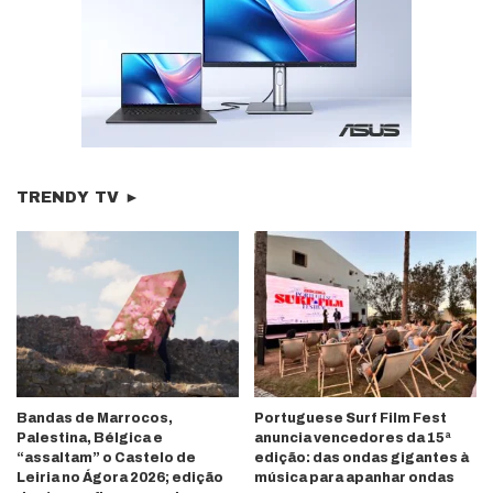
TRENDY TV ►
Bandas de Marrocos,
Portuguese Surf Film Fest
Palestina, Bélgica e
anuncia vencedores da 15ª
“assaltam” o Castelo de
edição: das ondas gigantes à
Leiria no Ágora 2026; edição
música para apanhar ondas