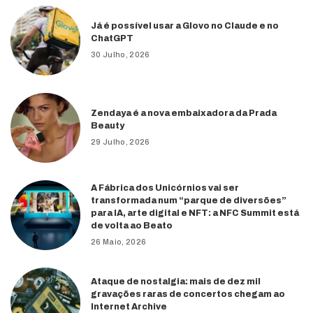
Já é possível usar a Glovo no Claude e no
ChatGPT
30 Julho, 2026
Zendaya é a nova embaixadora da Prada
Beauty
29 Julho, 2026
A Fábrica dos Unicórnios vai ser
transformada num “parque de diversões”
para IA, arte digital e NFT: a NFC Summit está
de volta ao Beato
26 Maio, 2026
Ataque de nostalgia: mais de dez mil
gravações raras de concertos chegam ao
Internet Archive