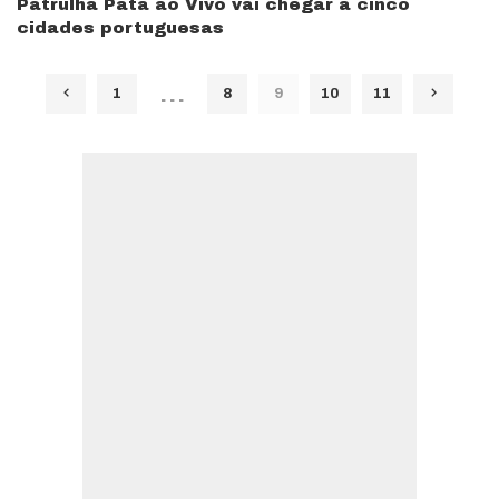
Patrulha Pata ao Vivo vai chegar a cinco
cidades portuguesas
…
1
8
9
10
11