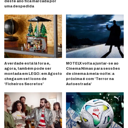
deste ano fica marcada por
uma despedida
A verdade está lá fora e,
MOTELX volta a juntar-se ao
agora, também pode ser
Cinema Nimas para sessões
montada em LEGO: em Agosto
de cinema à meia-noite: a
chega um set Icons de
próxima é com ‘Terror na
‘Ficheiros Secretos’
Autoestrada’