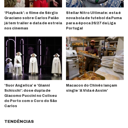
‘Playback’: o filme de Sérgio
Stellar Nitro Ultimate: esta é
Graciano sobre Carlos Paião
nova bola de futebol da Puma
já tem trailer e data de estreia
para a época 26/27 da Liga
nos cinemas
Portugal
‘Suor Angelica’ e ‘Gianni
Macacos do Chinês lançam
Schicchi’: dose dupla de
single ‘A Vida é Assim’
Giacomo Puccini no Coliseu
do Porto com o Coro do São
Carlos
TENDÊNCIAS