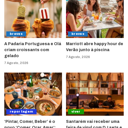
breves
breves
A Padaria Portuguesa e Olá
Marriott abre happy hour de
criam croissants com
Verão junto à piscina
gelado
7 Agosto, 2026
7 Agosto, 2026
reportagem
viver
‘Pintar, Comer, Beber’ é o
Santarém vai receber uma
novo ‘Comer, Orar, Amar’:
feira de vinyl com DJ sets e